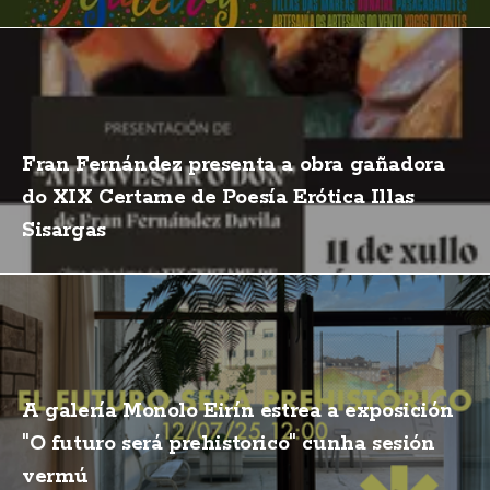
Fran Fernández presenta a obra gañadora
do XIX Certame de Poesía Erótica Illas
Sisargas
A galería Monolo Eirín estrea a exposición
"O futuro será prehistorico" cunha sesión
vermú