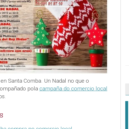
l en Santa Comba. Un Nadal no que o
acompañado pola
campaña do comercio local
os.
S
mba compra no comercio local
.