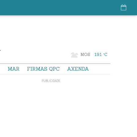
MOS
19.1 °C
S
MAR
FIRMAS QPC
AXENDA