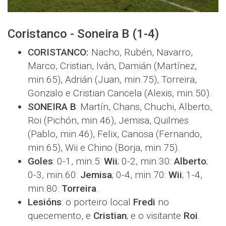
Coristanco - Soneira B (1-4)
CORISTANCO:
Nacho, Rubén, Navarro,
Marco, Cristian, Iván, Damián (Martínez,
min.65), Adrián (Juan, min.75), Torreira,
Gonzalo e Cristian Cancela (Alexis, min.50).
SONEIRA B
: Martín, Chans, Chuchi, Alberto,
Roi (Pichón, min.46), Jemisa, Quilmes
(Pablo, min.46), Felix, Canosa (Fernando,
min.65), Wii e Chino (Borja, min.75).
Goles
: 0-1, min.5:
Wii
; 0-2, min.30:
Alberto
;
0-3, min.60:
Jemisa
; 0-4, min.70:
Wii
; 1-4,
min.80:
Torreira
.
Lesións
: o porteiro local
Fredi
no
quecemento, e
Cristian
; e o visitante
Roi
.