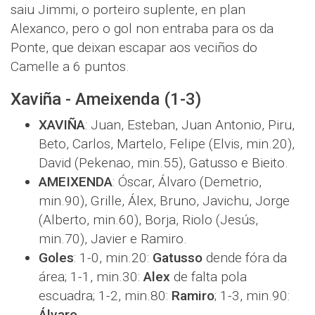
saiu Jimmi, o porteiro suplente, en plan
Alexanco, pero o gol non entraba para os da
Ponte, que deixan escapar aos veciños do
Camelle a 6 puntos.
Xaviña - Ameixenda (1-3)
XAVIÑA
: Juan, Esteban, Juan Antonio, Piru,
Beto, Carlos, Martelo, Felipe (Elvis, min.20),
David (Pekenao, min.55), Gatusso e Bieito.
AMEIXENDA
: Óscar, Álvaro (Demetrio,
min.90), Grille, Álex, Bruno, Javichu, Jorge
(Alberto, min.60), Borja, Riolo (Jesús,
min.70), Javier e Ramiro.
Goles
: 1-0, min.20:
Gatusso
dende fóra da
área; 1-1, min.30:
Alex
de falta pola
escuadra; 1-2, min.80:
Ramiro
; 1-3, min.90:
Álvaro
.