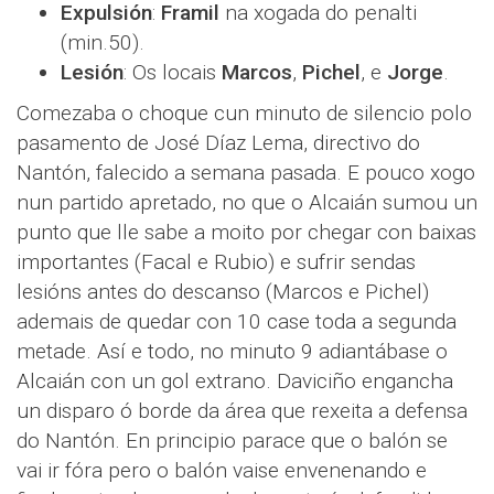
Expulsión
:
Framil
na xogada do penalti
(min.50).
Lesión
: Os locais
Marcos
,
Pichel
, e
Jorge
.
Comezaba o choque cun minuto de silencio polo
pasamento de José Díaz Lema, directivo do
Nantón, falecido a semana pasada. E pouco xogo
nun partido apretado, no que o Alcaián sumou un
punto que lle sabe a moito por chegar con baixas
importantes (Facal e Rubio) e sufrir sendas
lesións antes do descanso (Marcos e Pichel)
ademais de quedar con 10 case toda a segunda
metade. Así e todo, no minuto 9 adiantábase o
Alcaián con un gol extrano. Daviciño engancha
un disparo ó borde da área que rexeita a defensa
do Nantón. En principio parace que o balón se
vai ir fóra pero o balón vaise envenenando e