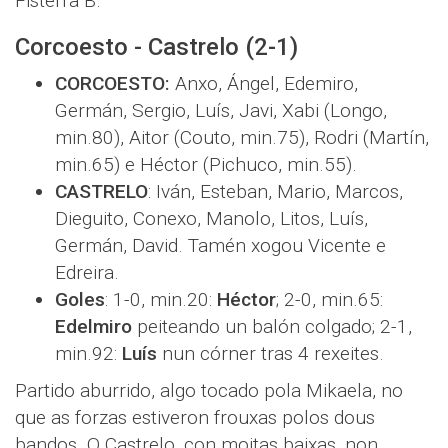
Fisterra B.
Corcoesto - Castrelo (2-1)
CORCOESTO:
Anxo, Ángel, Edemiro,
Germán, Sergio, Luís, Javi, Xabi (Longo,
min.80), Aitor (Couto, min.75), Rodri (Martín,
min.65) e Héctor (Pichuco, min.55).
CASTRELO
: Iván, Esteban, Mario, Marcos,
Dieguito, Conexo, Manolo, Litos, Luís,
Germán, David. Tamén xogou Vicente e
Edreira.
Goles
: 1-0, min.20:
Héctor
; 2-0, min.65:
Edelmiro
peiteando un balón colgado; 2-1,
min.92:
Luís
nun córner tras 4 rexeites.
Partido aburrido, algo tocado pola Mikaela, no
que as forzas estiveron frouxas polos dous
bandos. O Castrelo, con moitas baixas, non