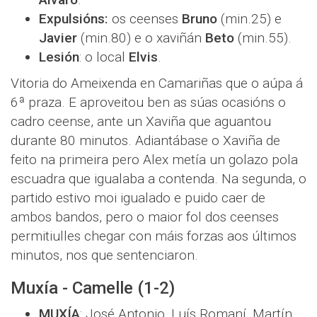
Expulsións:
os ceenses
Bruno
(min.25) e
Javier
(min.80) e o xaviñán
Beto
(min.55).
Lesión
: o local
Elvis
.
Vitoria do Ameixenda en Camariñas que o aúpa á
6ª praza. E aproveitou ben as súas ocasións o
cadro ceense, ante un Xaviña que aguantou
durante 80 minutos. Adiantábase o Xaviña de
feito na primeira pero Alex metía un golazo pola
escuadra que igualaba a contenda. Na segunda, o
partido estivo moi igualado e puido caer de
ambos bandos, pero o maior fol dos ceenses
permitiulles chegar con máis forzas aos últimos
minutos, nos que sentenciaron.
Muxía - Camelle (1-2)
MUXÍA
: José Antonio, Luís Romaní, Martín