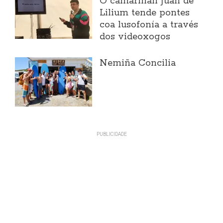
O camariñán Juan de
Lilium tende pontes
coa lusofonía a través
dos videoxogos
Nemiña Concilia