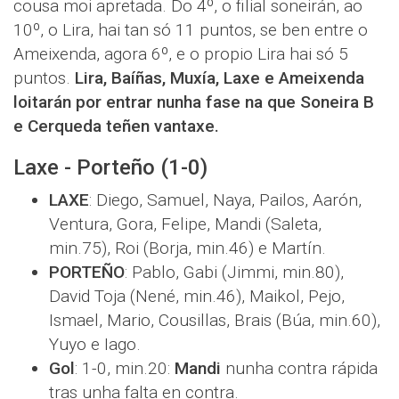
cousa moi apretada. Do 4º, o filial soneirán, ao
10º, o Lira, hai tan só 11 puntos, se ben entre o
Ameixenda, agora 6º, e o propio Lira hai só 5
puntos.
Lira, Baíñas, Muxía, Laxe e Ameixenda
loitarán por entrar nunha fase na que Soneira B
e Cerqueda teñen vantaxe.
Laxe - Porteño (1-0)
LAXE
: Diego, Samuel, Naya, Pailos, Aarón,
Ventura, Gora, Felipe, Mandi (Saleta,
min.75), Roi (Borja, min.46) e Martín.
PORTEÑO
: Pablo, Gabi (Jimmi, min.80),
David Toja (Nené, min.46), Maikol, Pejo,
Ismael, Mario, Cousillas, Brais (Búa, min.60),
Yuyo e Iago.
Gol
: 1-0, min.20:
Mandi
nunha contra rápida
tras unha falta en contra.