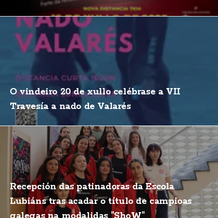
O vindeiro 20 de xullo celébrase a VII
Travesía a nado de Valarés
Recepción das patinadoras da Escola
Lubiáns tras acadar o título de campioas
galegas na modalidas "ShoW"