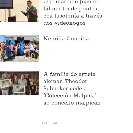
O camariñán Juan de
Lilium tende pontes
coa lusofonía a través
dos videoxogos
Nemiña Concilia
A familia do artista
alemán Theodor
Schücker cede a
"Colección Malpica"
ao concello malpicán