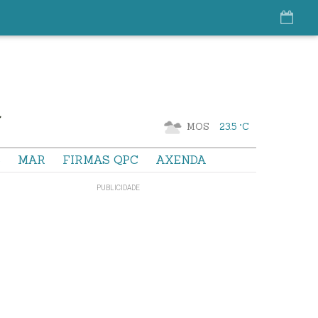
MOS
23.5 °C
S
MAR
FIRMAS QPC
AXENDA