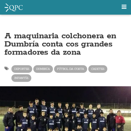
A maquinaria colchonera en
Dumbría conta cos grandes
formadores da zona
DEPORTES
DUMBRÍA
FÚTBOL DA COSTA
CADETES
INFANTÍS