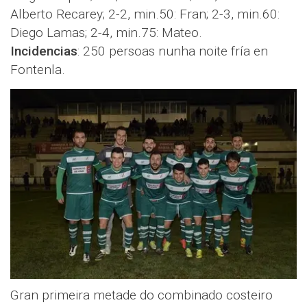
Alberto Recarey; 2-2, min.50: Fran; 2-3, min.60:
Diego Lamas; 2-4, min.75: Mateo.
Incidencias
: 250 persoas nunha noite fría en
Fontenla.
Gran primeira metade do combinado costeiro