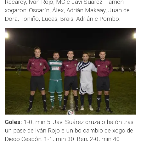
Recarey, Iván Rojo, MC e Javi Suárez. Tamen
xogaron: Oscarín, Álex, Adrián Makaay, Juan de
Dora, Toniño, Lucas, Brais, Adrián e Pombo.
Goles:
1-0, min.5: Javi Suárez cruza o balón tras
un pase de Iván Rojo e un bo cambio de xogo de
Diego Cespón; 1-1, min.30: Ben; 2-0, min.40: