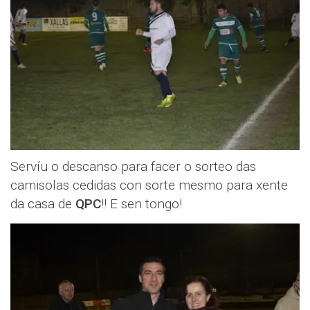
Servíu o descanso para facer o sorteo das
camisolas cedidas con sorte mesmo para xente
da casa de
QPC
!! E sen tongo!