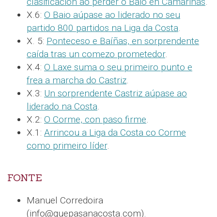
clasificación ao perder o Baio en Camariñas
.
X.6:
O Baio aúpase ao liderado no seu
partido 800 partidos na Liga da Costa
.
X. 5:
Ponteceso e Baíñas, en sorprendente
caída tras un comezo prometedor
.
X.4:
O Laxe suma o seu primeiro punto e
frea a marcha do Castriz
.
X.3:
Un sorprendente Castriz aúpase ao
liderado na Costa
.
X.2:
O Corme, con paso firme
.
X.1:
Arrincou a Liga da Costa co Corme
como primeiro líder
.
FONTE
Manuel Corredoira
(info@quepasanacosta.com).