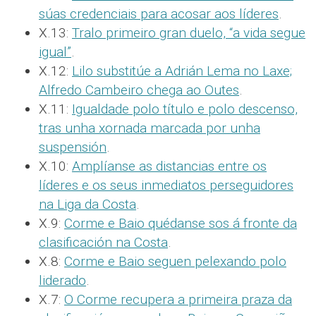
súas credenciais para acosar aos líderes
.
X.13:
Tralo primeiro gran duelo, “a vida segue
igual”
.
X.12:
Lilo substitúe a Adrián Lema no Laxe;
Alfredo Cambeiro chega ao Outes
.
X.11:
Igualdade polo título e polo descenso,
tras unha xornada marcada por unha
suspensión
.
X.10:
Amplíanse as distancias entre os
líderes e os seus inmediatos perseguidores
na Liga da Costa
.
X.9:
Corme e Baio quédanse sos á fronte da
clasificación na Costa
.
X.8:
Corme e Baio seguen pelexando polo
liderado
.
X.7:
O Corme recupera a primeira praza da