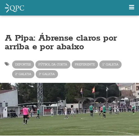
A Pipa: Ábrense claros por
arriba e por abaixo
DEPORTES
FÚTBOL DA COSTA
PREFERENTE
1ª GALICIA
2ª GALICIA
3ª GALICIA