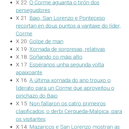
X.22:
O Corme aguanta o tirón dos
perseguidores
.
X.21:
Baio, San Lorenzo e Ponteceso
recortan en dous puntos a vantaxe do líder,
Corme
.
X.20:
Golpe de man
.
X.19:
Xornada de sorpresas, relativas
.
X.18:
Soñando co máis alto
.
X.17:
Espéranos unha segunda volta
apaixoante
.
X.16:
A última xornada do ano trouxo o
liderato para un Corme que aproveitou o
pinchazo do Baio
.
X.15:
Non fallaron os catro primeiros
clasificados; o derbi Cerqueda-Malpica, para
os visitantes
.
X.14:
Mazaricos e San Lorenzo mostran as