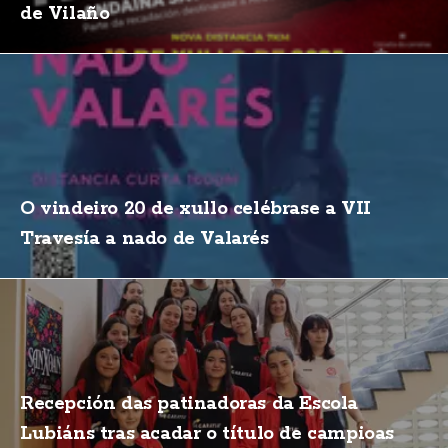
de Vilaño
O vindeiro 20 de xullo celébrase a VII
Travesía a nado de Valarés
Recepción das patinadoras da Escola
Lubiáns tras acadar o título de campioas