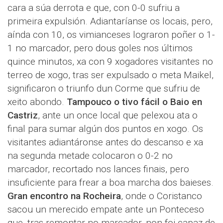
cara a súa derrota e que, con 0-0 sufriu a
primeira expulsión. Adiantaríanse os locais, pero,
aínda con 10, os vimianceses lograron poñer o 1-
1 no marcador, pero dous goles nos últimos
quince minutos, xa con 9 xogadores visitantes no
terreo de xogo, tras ser expulsado o meta Maikel,
significaron o triunfo dun Corme que sufriu de
xeito abondo.
Tampouco o tivo fácil o Baio en
Castriz
, ante un once local que pelexou ata o
final para sumar algún dos puntos en xogo. Os
visitantes adiantáronse antes do descanso e xa
na segunda metade colocaron o 0-2 no
marcador, recortado nos lances finais, pero
insuficiente para frear a boa marcha dos baieses.
Gran encontro na Rocheira
, onde o Coristanco
sacou un merecido empate ante un Ponteceso
que, tras remontar no marcador, non foi capaz de