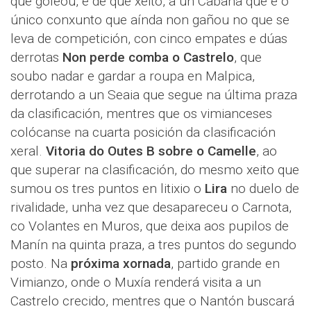
que goleou, e de que xeito, a un Cabana que é o
único conxunto que aínda non gañou no que se
leva de competición, con cinco empates e dúas
derrotas
Non perde comba o Castrelo
, que
soubo nadar e gardar a roupa en Malpica,
derrotando a un Seaia que segue na última praza
da clasificación, mentres que os vimianceses
colócanse na cuarta posición da clasificación
xeral.
Vitoria do Outes B sobre o Camelle
, ao
que superar na clasificación, do mesmo xeito que
sumou os tres puntos en litixio o
Lira
no duelo de
rivalidade, unha vez que desapareceu o Carnota,
co Volantes en Muros, que deixa aos pupilos de
Manín na quinta praza, a tres puntos do segundo
posto. Na
próxima xornada
, partido grande en
Vimianzo, onde o Muxía renderá visita a un
Castrelo crecido, mentres que o Nantón buscará