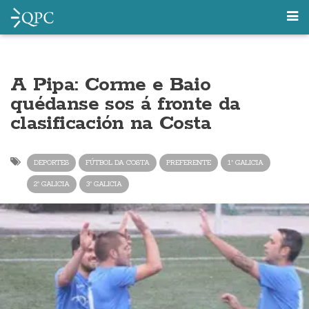
A Pipa: Corme e Baio
quédanse sos á fronte da
clasificación na Costa
DEPORTES
FÚTBOL DA COSTA
PREFERENTE
1ª GALICIA
2ª GALICIA
3ª GALICIA