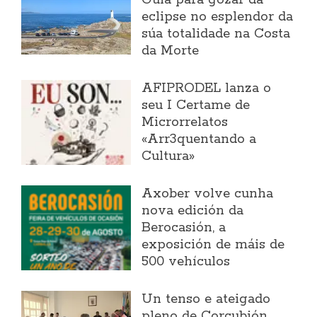
Guía para gozar da
eclipse no esplendor da
súa totalidade na Costa
da Morte
AFIPRODEL lanza o
seu I Certame de
Microrrelatos
«Arr3quentando a
Cultura»
Axober volve cunha
nova edición da
Berocasión, a
exposición de máis de
500 vehículos
Un tenso e ateigado
pleno de Corcubión