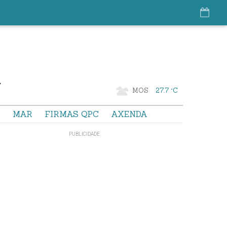
MOS
27.7 °C
S
MAR
FIRMAS QPC
AXENDA