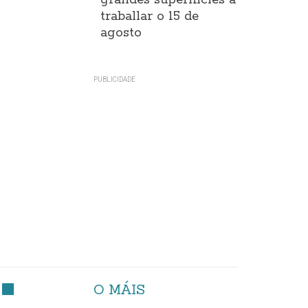
grandes superificies a
traballar o 15 de
agosto
O MÁIS