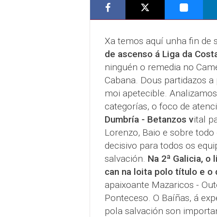
Xa temos aquí unha fin de
de ascenso á Liga da Cost
ninguén o remedia no Camel
Cabana. Dous partidazos a 
moi apetecible. Analizamo
categorías, o foco de atenc
Dumbría - Betanzos v
ital 
Lorenzo, Baio e sobre todo
decisivo para todos os equi
salvación.
Na 2ª Galicia, o 
can na loita polo título e 
apaixoante Mazaricos - Out
Ponteceso. O Baíñas, á expe
pola salvación son importa