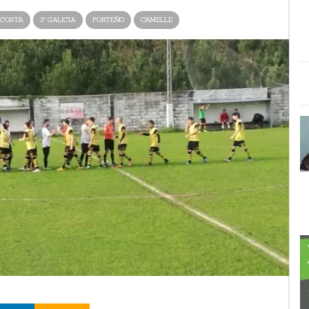
 COSTA
3ª GALICIA
PORTEÑO
CAMELLE