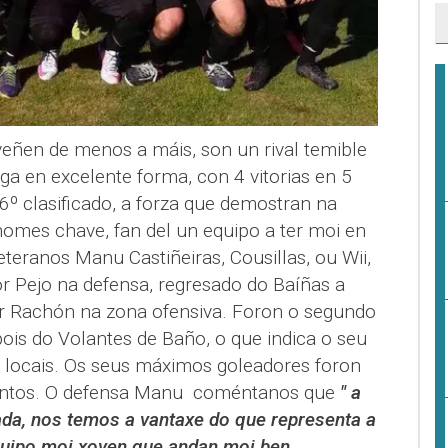
veñen de menos a máis, son un rival temible
a en excelente forma, con 4 vitorias en 5
 6º clasificado, a forza que demostran na
homes chave, fan del un equipo a ter moi en
teranos Manu Castiñeiras, Cousillas, ou Wii,
 Pejo na defensa, regresado do Baíñas a
r Rachón na zona ofensiva. Foron o segundo
ois do Volantes de Baño, o que indica o seu
 locais. Os seus máximos goleadores foron
tantos. O defensa Manu coméntanos que
" a
ada, nos temos a vantaxe do que representa a
equipo moi xoven que andan moi ben