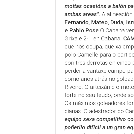
moitas ocasións a balón p
ambas areas".
A alineación
Fernando, Mateo, Duda, Ism
e Pablo Pose
O Cabana venc
Grixa e 2-1 en Cabana.
CAM
que nos ocupa, que xa empe
polo Camelle para o partido
con tres derrotas en cinco p
perder a vantaxe campo par
como anos atrás no goleado
Riveiro. O arteixán é o mot
forte no seu feudo, onde s
Os máximos goleadores for
dianas. O adestrador do C
equipo sexa competitivo co
poñerllo difícil a un gran 