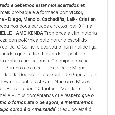
arado e debemos estar moi acertados en
 máis probable é a formada por:
Víctor,
a - Diego, Manolo, Cachadiña, Laik- Cristian
eu nos dous partidos directos, por 0-1 na
ELLE - AMEIXENDA
Tremenda a eliminatoria
za con polémica polo horario escollido
 de ida. O Camelle acabou 5 nun final de liga
artidos que lle fixo baixar dous postos e
a ambas eliminatorias. O equipo apoiase
r Barreiro e o medio de calidade Miguel
or dos do Rodeiro. O conxunto de Pupus faise
ó levaron puntos este ano Nantón e Muros.
on Barreiro con 15 tantos e Méndez con 6
amelle Pupus coméntanos que
"espero que o
mo o fomos ata o de agora, e intentaremos
equipo como é o Ameixenda
" O equipo está ó