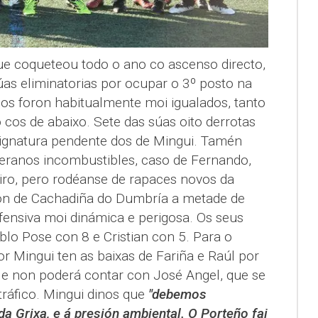
ue coqueteou todo o ano co ascenso directo,
as eliminatorias por ocupar o 3º posto na
idos foron habitualmente moi igualados, tanto
cos de abaixo. Sete das súas oito derrotas
asignatura pendente dos de Mingui. Tamén
eranos incombustibles, caso de Fernando,
ro, pero rodéanse de rapaces novos da
ión de Cachadiña do Dumbría a metade de
fensiva moi dinámica e perigosa. Os seus
blo Pose con 8 e Cristian con 5. Para o
or Mingui ten as baixas de Fariña e Raúl por
o, e non poderá contar con José Angel, que se
ráfico. Mingui dinos que
"debemos
da Grixa, e á presión ambiental. O Porteño fai