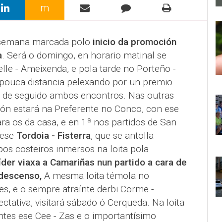
m
 semana marcada polo
inicio da promoción
a
. Será o domingo, en horario matinal se
le - Ameixenda, e pola tarde no Porteño -
pouca distancia pelexando por un premio
s de seguido ambos encontros. Nas outras
ión estará na Preferente no Conco, con ese
para os da casa, e en 1ª nos partidos de San
 ese
Tordoia - Fisterra
, que se antolla
pos costeiros inmersos na loita pola
líder viaxa a Camariñas nun partido a cara de
o descenso,
A mesma loita témola no
es, e o sempre atraínte derbi Corme -
ctativa, visitará sábado ó Cerqueda. Na loita
ntes ese Cee - Zas e o importantísimo