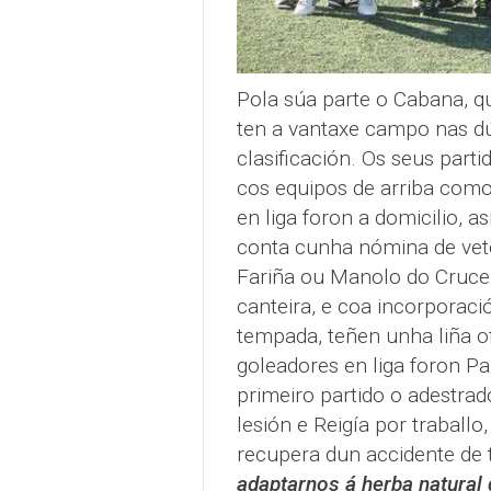
Pola súa parte o Cabana, q
ten a vantaxe campo nas dú
clasificación. Os seus part
cos equipos de arriba como 
en liga foron a domicilio, 
conta cunha nómina de vet
Fariña ou Manolo do Crucei
canteira, e coa incorporac
tempada, teñen unha liña o
goleadores en liga foron Pa
primeiro partido o adestrad
lesión e Reigía por traball
recupera dun accidente de t
adaptarnos á herba natural 