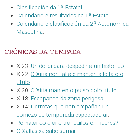
Clasificación da 1ª Estatal
.
Calendario e resultados da 1ª Estatal
.
Calendario e clasificación da 2ª Autonómica
Masculina
.
CRÓNICAS DA TEMPADA
X.23:
Un derbi para despedir a un histórico
.
X.22:
O Xiria non falla e mantén a loita olo
título
:
X.20:
O Xiria mantén o pulso polo título
:
X.18:
Escapando da zona perigosa
.
X.14:
Derrotas que non empañan un
comezo de temporada espectacular
.
Rematando o ano tranquilos e… líderes?
O Xallas xa sabe sumar
.