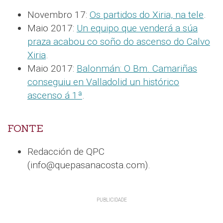
Novembro 17:
Os partidos do Xiria, na tele
.
Maio 2017:
Un equipo que venderá a súa
praza acabou co soño do ascenso do Calvo
Xiria
.
Maio 2017:
Balonmán: O Bm. Camariñas
conseguiu en Valladolid un histórico
ascenso á 1ª
.
FONTE
Redacción de QPC
(info@quepasanacosta.com).