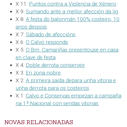
X.11:
Puntos contra a Violencia de Xénero
.
X.9:
Sumando ante a mellor afección da lig
.
X.8:
A festa do balonmán 100% costeiro, 10
anos despois
.
X.7:
Sábado de afeccións
.
X.6:
O Calvo responde
.
X.5:
O Bm. Camariñas presentouse en casa
en clave de festa
.
X.4:
Doble derrota conserveir
.
X.3:
En zona nobre
.
X.2:
A primeira saída depara unha vitoria e
unha derrota para os costeiros
.
X.1 :
Calvo e Conservas empezan a campaña
na 1ª Nacional con sendas vitorias
.
NOVAS RELACIONADAS