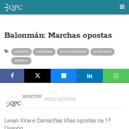
Balonmán: Marchas opostas
DEPORTES
CAMARIÑAS
OUTROS DEPORTES
CORISTANCO
CARBALLO
REDACCIÓN
06:52 21/03/18
Levan Xiria e Camariñas liñas opostas na 1ª
División.