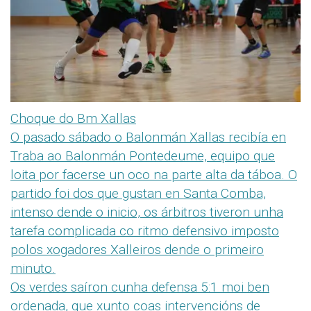
Choque do Bm Xallas
O pasado sábado o Balonmán Xallas recibía en
Traba ao Balonmán Pontedeume, equipo que
loita por facerse un oco na parte alta da táboa. O
partido foi dos que gustan en Santa Comba,
intenso dende o inicio, os árbitros tiveron unha
tarefa complicada co ritmo defensivo imposto
polos xogadores Xalleiros dende o primeiro
minuto.
Os verdes saíron cunha defensa 5:1 moi ben
ordenada, que xunto coas intervencións de