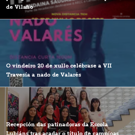
de Vilaño
O vindeiro 20 de xullo celébrase a VII
Travesía a nado de Valarés
Recepción das patinadoras da Escola
Lubiáns tras acadar o título de campioas