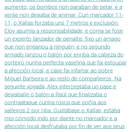
aumento, os bombos non paraban de petar, e a
xente non deixaba de animar. Cun marcador 11-
11, o Xallas forzaba uns 7 metros e exclusión.
Eloy asumía a responsabilidade, e coma se fose
un experto lanzador de penaltis, fixo un amago
que non enganou a ninguén, e no segundo
armado lanzou o balón por enriba da cabeza do
porteiro nunha perfecta vaselina que fai estoupar
a afección local, e case fai infartar ao pobre
Miguel Barbeira e ao resto de compañeiros. Na
seguinte xogada, Alex interceptaba un pase e
deixaballe o balón a Raúl que finalizaba o
contraataque cunha rosca que poñía aos
xalleiros 2 por riba. Gustábase o Xallas, estaba
moi cómodo indo por diante no marcador e a
afección local desfrutaba por fin de ver aos seus