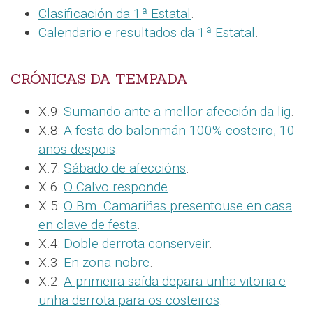
Clasificación da 1ª Estatal
.
Calendario e resultados da 1ª Estatal
.
CRÓNICAS DA TEMPADA
X.9:
Sumando ante a mellor afección da lig
.
X.8:
A festa do balonmán 100% costeiro, 10
anos despois
.
X.7:
Sábado de afeccións
.
X.6:
O Calvo responde
.
X.5:
O Bm. Camariñas presentouse en casa
en clave de festa
.
X.4:
Doble derrota conserveir
.
X.3:
En zona nobre
.
X.2:
A primeira saída depara unha vitoria e
unha derrota para os costeiros
.