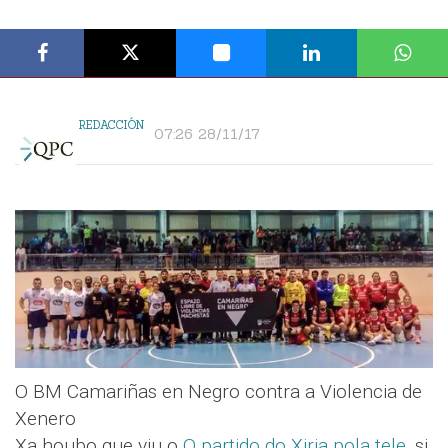
REDACCIÓN
07:26 28/11/17
O BM Camariñas en Negro contra a Violencia de
Xenero
Xa houbo que viu o
O partido do Xiria pola tele
, si.