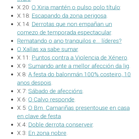
X.20:
O Xiria mantén o pulso polo título
:
X.18:
Escapando da zona perigosa
.
X.14:
Derrotas que non empañan un
comezo de temporada espectacular
.
Rematando o ano tranquilos e… líderes?
O Xallas xa sabe sumar
.
X.11:
Puntos contra a Violencia de Xénero
.
X.9:
Sumando ante a mellor afección da lig
.
X.8:
A festa do balonmán 100% costeiro, 10
anos despois
.
X.7:
Sábado de afeccións
.
X.6:
O Calvo responde
.
X.5:
O Bm. Camariñas presentouse en casa
en clave de festa
.
X.4:
Doble derrota conserveir
.
X.3:
En zona nobre
.