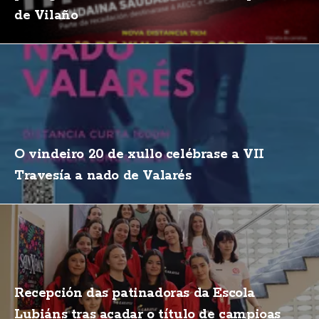
de Vilaño
O vindeiro 20 de xullo celébrase a VII
Travesía a nado de Valarés
Recepción das patinadoras da Escola
Lubiáns tras acadar o título de campioas