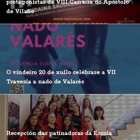
protagonistas da VIII Carreira do Apóstolo
de Vilaño
O vindeiro 20 de xullo celébrase a VII
Travesía a nado de Valarés
Recepción das patinadoras da Escola