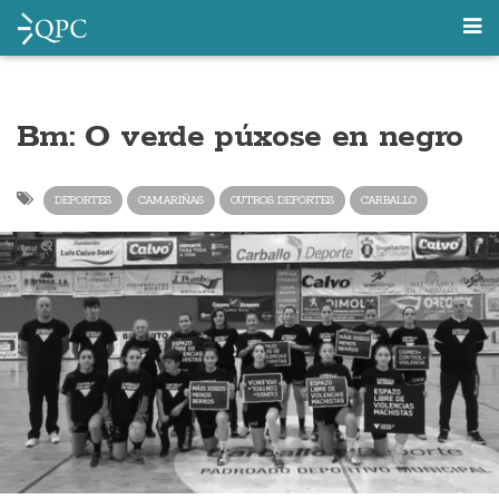
Bm: O verde púxose en negro
DEPORTES
CAMARIÑAS
OUTROS DEPORTES
CARBALLO