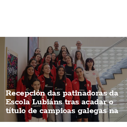
Recepción das patinadoras da
Escola Lubiáns tras acadar o
título de campioas galegas na
modalidas "ShoW"