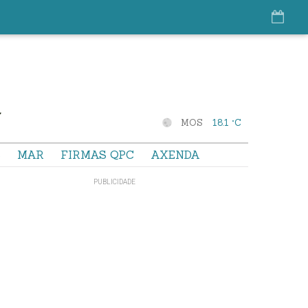
MOS
18.1 °C
S
MAR
FIRMAS QPC
AXENDA