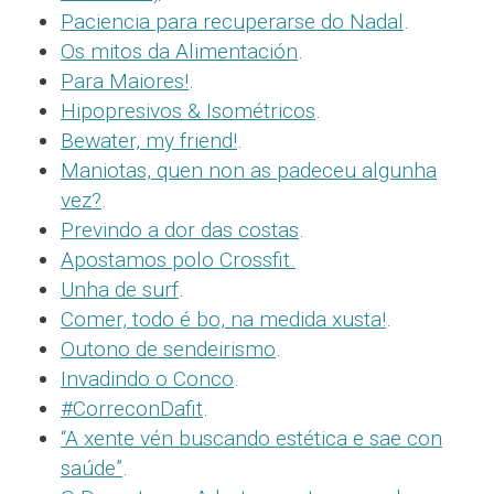
Paciencia para recuperarse do Nadal
.
Os mitos da Alimentación
.
Para Maiores!
.
Hipopresivos & Isométricos
.
Bewater, my friend!
.
Maniotas, quen non as padeceu algunha
vez?
.
Previndo a dor das costas
.
Apostamos polo Crossfit.
Unha de surf
.
Comer, todo é bo, na medida xusta!
.
Outono de sendeirismo
.
Invadindo o Conco
.
#CorreconDafit
.
“A xente vén buscando estética e sae con
saúde”
.