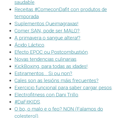
saudable
.
Receitas #ComeconDafit con produtos de
temporada
.
Suplementos Queimagraxas!
.
Comer SAN, pode ser MALO?
.
A primavera o sangue altera!?
.
Ácido Láctico
.
Efecto EPOC ou Postcombustión
.
Novas tendencias culinarias
.
KickBoxing, para todas as idades!
.
Estiramentos… Si ou non?
.
Cales son as lesións máis frecuentes?
Exercicio funcional para saber cargar pesos
.
Electrofitness con Dani Trillo
.
#DaFitKIDS
.
O bo, o malo e o feo? NON (Falamos do
colesterol)
.