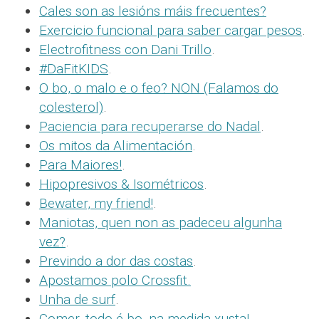
Cales son as lesións máis frecuentes?
Exercicio funcional para saber cargar pesos
.
Electrofitness con Dani Trillo
.
#DaFitKIDS
.
O bo, o malo e o feo? NON (Falamos do
colesterol)
.
Paciencia para recuperarse do Nadal
.
Os mitos da Alimentación
.
Para Maiores!
.
Hipopresivos & Isométricos
.
Bewater, my friend!
.
Maniotas, quen non as padeceu algunha
vez?
.
Previndo a dor das costas
.
Apostamos polo Crossfit.
Unha de surf
.
Comer, todo é bo, na medida xusta!
.