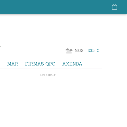
MOS
23.5 °C
S
MAR
FIRMAS QPC
AXENDA