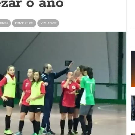
zar o ano
UROS
PONTECESO
VIMIANZO