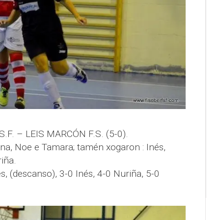
S.F. – LEIS MARCÓN F.S. (5-0).
 Ana, Noe e Tamara; tamén xogaron : Inés,
riña.
és, (descanso), 3-0 Inés, 4-0 Nuriña, 5-0