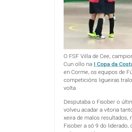
O FSF Villa de Cee, campion
Cun ollo na
I Copa da Cost
en Corme, os equipos de Fú
competicións ligueiras tra
volta.
Desputaba o Fisober o últim
volveu acadar a vitoria ta
xeira de malos resultados, 
Fisober a só 9 do liderado