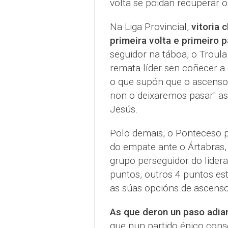
volta se poidan recuperar o
Na Liga Provincial,
vitoria 
primeira volta e primeiro 
seguidor na táboa, o Troula
remata líder sen coñecer a 
o que supón que o ascenso 
non o deixaremos pasar" a
Jesús.
Polo demais, o Ponteceso p
do empate ante o Ártabras,
grupo perseguidor do lider
puntos, outros 4 puntos es
as súas opcións de ascenso
As que deron un paso adian
que nun partido épico conse