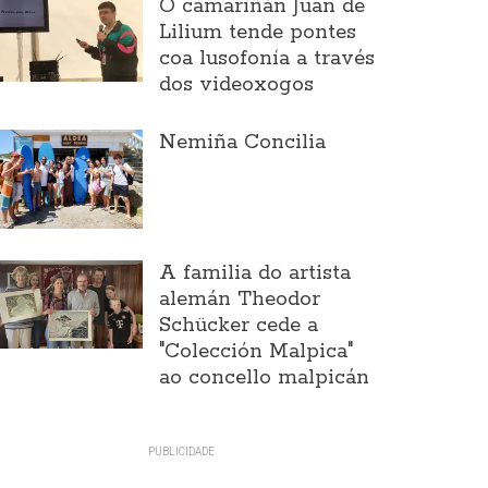
O camariñán Juan de
Lilium tende pontes
coa lusofonía a través
dos videoxogos
Nemiña Concilia
A familia do artista
alemán Theodor
Schücker cede a
"Colección Malpica"
ao concello malpicán