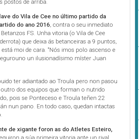
s postos de arriba.
clave do Vila de Cee no último partido da
partido do ano 2016
, contra o seu inmediato
 Betanzos FS. Unha vitoria (o Vila de Cee
derrota) que deixa ás betanceiras a 9 puntos,
está moi de cara. "Nós imos polo ascenso e
segurouno un ilusionadísimo míster Juan
uido ter adiantado ao Troula pero non pasou
 outro dos equipos que forman o nutrido
ado, pois se Ponteceso e Troula teñen 22
tán nun pano. En todo caso, quedan intactas
.
te de xigante foron as do Atletes Esteiro,
guiron a súa primeira vitoria ante un rival