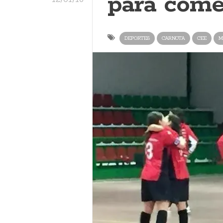
para come
DEPORTES
CARNOTA
CEE
M