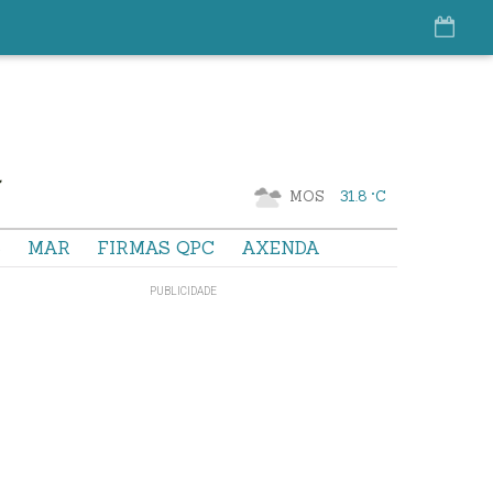
MOS
31.8 °C
S
MAR
FIRMAS QPC
AXENDA