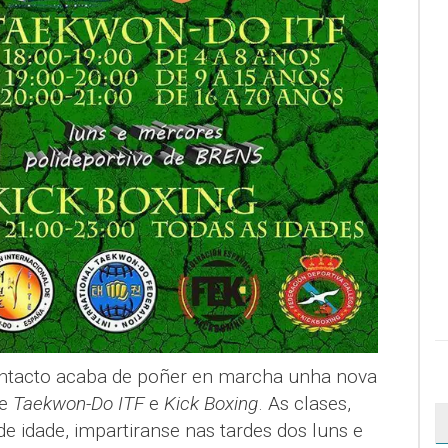
ntacto acaba de poñer en marcha unha nova
de
Taekwon-Do ITF
e
Kick Boxing
. As clases,
de idade, impartiranse nas tardes dos luns e