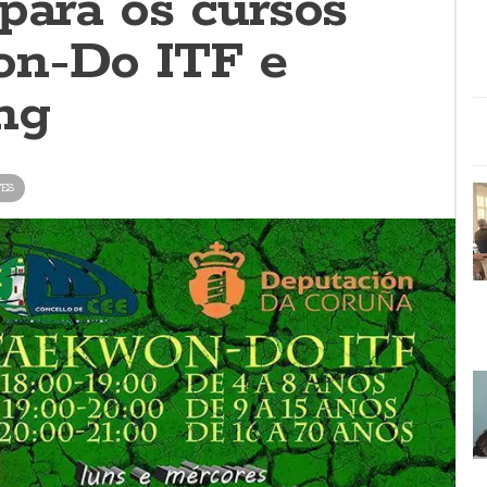
para os cursos
on-Do ITF e
ng
TES