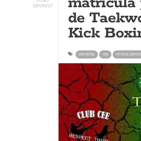
matrícula 
19/09/17
de Taekw
Kick Boxi
DEPORTES
CEE
OUTROS DEPOR