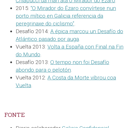
Chiapucci da man ata o Mirador do Ézaro
.
2015:
“O Mirador do Ézaro convírtese nun
porto mítico en Galicia referencia da
peregrinaxe do ciclismo”
.
Desafío 2014:
A épica marcou un Desafío do
Atlántico pasado por auga
.
Vuelta 2013:
Volta a España con Final na Fin
do Mundo
.
Desafío 2013:
O tempo non foi Desafío
abondo para o pelotón
.
Vuelta 2012:
A Costa da Morte vibrou coa
Vuelta
.
FONTE