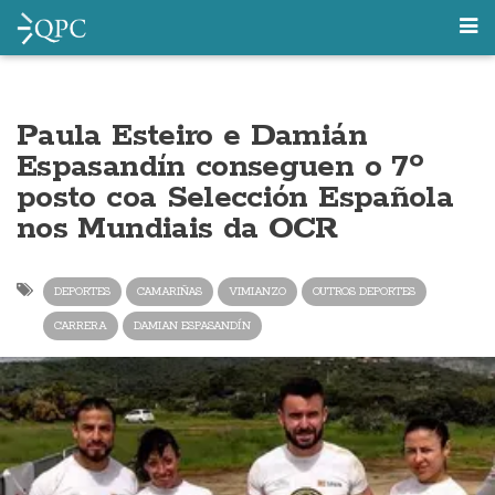
Paula Esteiro e Damián
Espasandín conseguen o 7º
posto coa Selección Española
nos Mundiais da OCR
DEPORTES
CAMARIÑAS
VIMIANZO
OUTROS DEPORTES
CARRERA
DAMIAN ESPASANDÍN