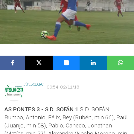
FÚTBOLQPC
09:54 02/11/18
AS PONTES 3 - S.D. SOFÁN 1
S.D. SOFÁN:
Rumbo, Antonio, Félix, Rey (Rubén, min 66), Raúl
(Juanjo, min 58), Pablo, Canedo, Jonathan
(Matías, min 52), Alexandre (Nacho Moreno, min