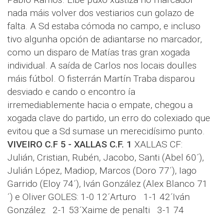
nada máis volver dos vestiarios cun golazo de
falta. A Sd estaba cómoda no campo, e incluso
tivo algunha opción de adiantarse no marcador,
como un disparo de Matías tras gran xogada
individual. A saída de Carlos nos locais doulles
máis fútbol. O fisterrán Martín Traba disparou
desviado e cando o encontro ía
irremediablemente hacia o empate, chegou a
xogada clave do partido, un erro do colexiado que
evitou que a Sd sumase un merecidísimo punto.
VIVEIRO C.F 5 - XALLAS C.F. 1
XALLAS CF:
Julián, Cristian, Rubén, Jacobo, Santi (Abel 60´),
Julián López, Madiop, Marcos (Doro 77´), Iago
Garrido (Eloy 74´), Iván González (Alex Blanco 71
´) e Oliver GOLES: 1-0 12´Arturo 1-1 42´Iván
González 2-1 53´Xaime de penalti 3-1 74