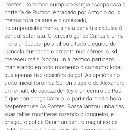
Pontes. Co tempo cumplido Sergio escapa cara a
portería de Rumbo, é trabado por Antonio dous
metros fora da area e o colexiado,
incomprensiblemente, sinala penalti e expulsa ó
central sofanista. O terceiro gol de Carlos é unha
mera anécdota, pois pillou a todo o equipo de
Cancela buscando o empate nun córner. A Sd
mereceu máis. Xogou un auténtico partidazo,
maniatando en todo momento ó conxunto local,
que apenas tivo ocasións de gol. As opcións no
treito inicial foron da Sd. Un disparo de Alexandre,
un remate de cabeza de Rey e un centro de Raúl
ó que non chega Camilo. A partir da media hora
desperezouse As Pontes. Bossa lanzou unha das
súas faltas mortíferas rozando o longueiro, e
chegou o gol de Dani nun centro magnífico de
Pablo Ramos. Eibe puxo xustiza no marcador