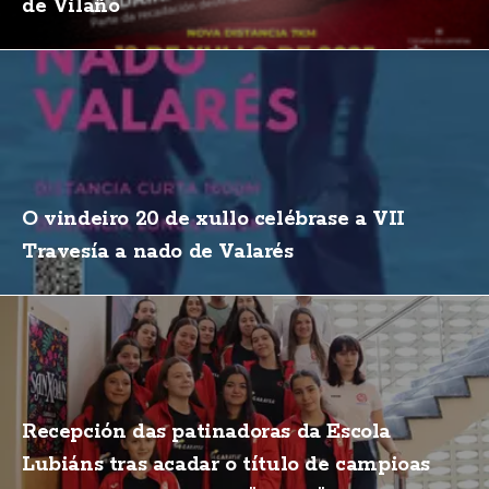
de Vilaño
O vindeiro 20 de xullo celébrase a VII
Travesía a nado de Valarés
Recepción das patinadoras da Escola
Lubiáns tras acadar o título de campioas