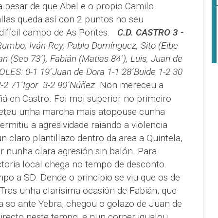
 pesar de que Abel e o propio Camilo
allas queda así con 2 puntos no seu
 o difícil campo de As Pontes.
C.D. CASTRO 3 -
umbo, Iván Rey, Pablo Domínguez, Sito (Eibe
n (Seo 73´), Fabián (Matias 84´), Luis, Juan de
OLES: 0-1 19´Juan de Dora 1-1 28´Buide 1-2 30
-2 71´Igor 3-2 90´Núñez
Non mereceu a
á en Castro. Foi moi superior no primeiro
meteu unha marcha mais atopouse cunha
ermitiu a agresividade raiando a violencia
n claro plantillazo dentro da area a Quintela,
r nunha clara agresión sin balón. Para
ctoria local chega no tempo de desconto.
po a SD. Dende o principio se viu que os de
 Tras unha clarísima ocasión de Fabián, que
a so ante Yebra, chegou o golazo de Juan de
irecto neste tempo, e nun corner igualou