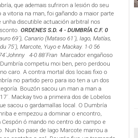
ría, que ademais sufriron a lesión do seu
o a vitoria na man, foi gañando a maior parte
unha discutible actuación arbitral nos
esconto.
ORDENES S.D. 4 - DUMBRÍA C.F. 0
ro 69´), Canario (Mataso 61´), Iago, Matías,
Edu 75´), Marcote, Yuyo e Mackay.
1-0 56
74´Johnny 4-0 88´Fran
Marcador engañoso
O Dumbría competiu moi ben, pero perdoou
o caro. A contra mortal dos locais fixo o
bría no partido pero para iso ten a un dos
tegoría. Bouzón sacou un man a man a
17´. Mackay tivo a primeira dos de Lobelos
ue sacou o gardamallas local. O Dumbría
nriba e empezou a dominar o encontro,
n Cespón ó mando no centro do campo e
. Nun bo pase de Iago Marcote marrou a