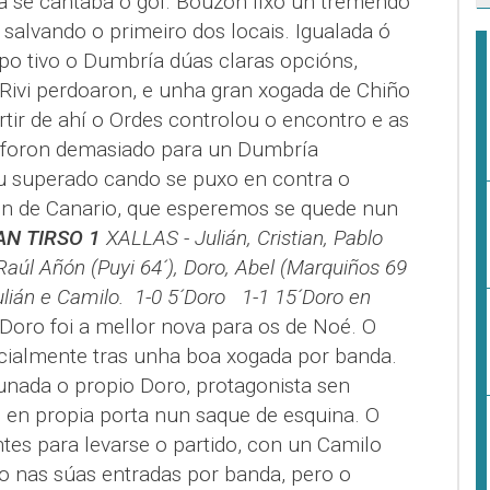
a se cantaba o gol. Bouzón fixo un tremendo
salvando o primeiro dos locais. Igualada ó
o tivo o Dumbría dúas claras opcións,
Rivi perdoaron, e unha gran xogada de Chiño
rtir de ahí o Ordes controlou o encontro e as
 foron demasiado para un Dumbría
iu superado cando se puxo en contra o
ión de Canario, que esperemos se quede nun
SAN TIRSO 1
XALLAS - Julián, Cristian, Pablo
Raúl Añón (Puyi 64´), Doro, Abel (Marquiños 69
Julián e Camilo.
1-0 5´Doro 1-1 15´Doro en
Doro foi a mellor nova para os de Noé. O
nicialmente tras unha boa xogada por banda.
nada o propio Doro, protagonista sen
 en propia porta nun saque de esquina. O
ntes para levarse o partido, con un Camilo
oso nas súas entradas por banda, pero o