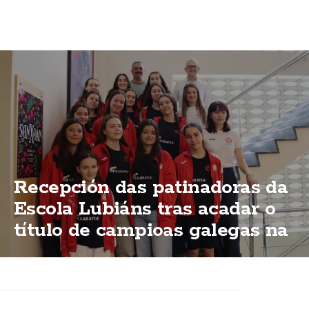
Recepción das patinadoras da
Escola Lubiáns tras acadar o
título de campioas galegas na
modalidas "ShoW"