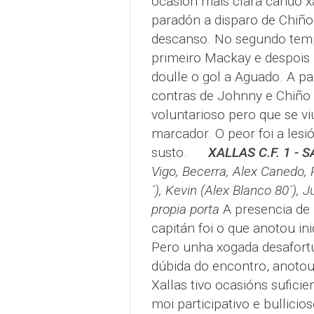
ocasión mais clara cando x
paradón a disparo de Chiño 
descanso. No segundo temp
primeiro Mackay e despois 
doulle o gol a Aguado. A pa
contras de Johnny e Chiño
voluntarioso pero que se v
marcador. O peor foi a les
susto.
XALLAS C.F. 1 - 
Vigo, Becerra, Alex Canedo, 
´), Kevin (Alex Blanco 80´), 
propia porta
A presencia de 
capitán foi o que anotou i
Pero unha xogada desafortu
dúbida do encontro, anotou
Xallas tivo ocasións suficie
moi participativo e bullici