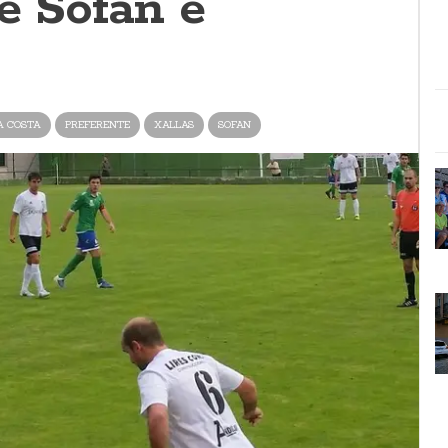
e Sofán e
A COSTA
PREFERENTE
XALLAS
SOFAN