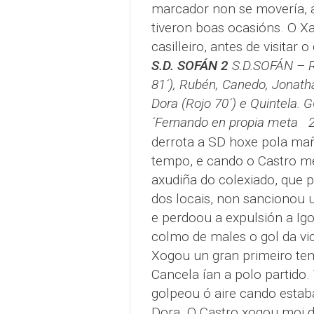
marcador non se movería, a
tiveron boas ocasións. O X
casilleiro, antes de visitar
S.D. SOFÁN 2
S.D.SOFÁN – R
81´), Rubén, Canedo, Jonatha
Dora (Rojo 70´) e Quintela.
G
´Fernando en propia meta 2
derrota a SD hoxe pola mañ
tempo, e cando o Castro 
axudiña do colexiado, que p
dos locais, non sancionou u
e perdoou a expulsión a Igo
colmo de males o gol da vi
Xogou un gran primeiro tem
Cancela ían a polo partido.
golpeou ó aire cando estab
Dora. O Castro xogou moi d