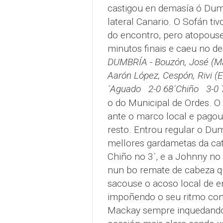
castigou en demasía ó Dumb
lateral Canario. O Sofán tiv
do encontro, pero atopouse 
minutos finais e caeu no d
DUMBRÍA - Bouzón, José (Mau
Aarón López, Cespón, Rivi (
´Aguado 2-0 68´Chiño 3-0 
o do Municipal de Ordes. 
ante o marco local e pagoun
resto. Entrou regular o Dum
mellores gardametas da ca
Chiño no 3´, e a Johnny no 
nun bo remate de cabeza q
sacouse o acoso local de e
impoñendo o seu ritmo co
Mackay sempre inquedando