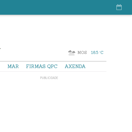
MOS
18.5 °C
S
MAR
FIRMAS QPC
AXENDA