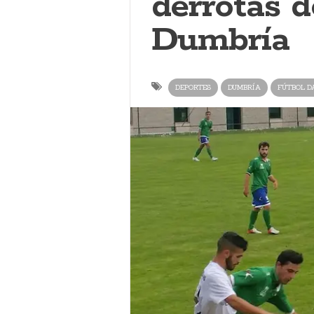
derrotas d
Dumbría
DEPORTES
DUMBRÍA
FÚTBOL D