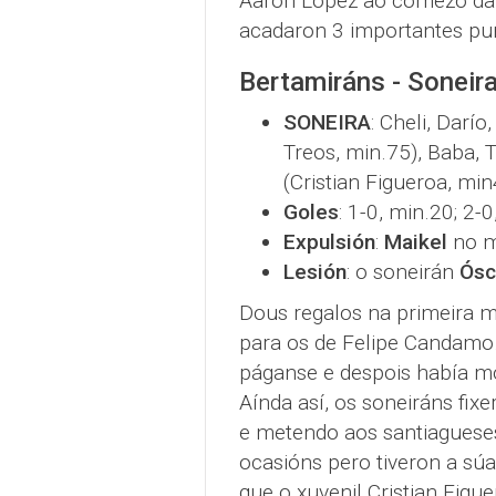
Aarón López ao comezo da s
acadaron 3 importantes pu
Bertamiráns - Soneira
SONEIRA
: Cheli, Darío
Treos, min.75), Baba, T
(Cristian Figueroa, min
Goles
: 1-0, min.20; 2-
Expulsión
:
Maikel
no m
Lesión
: o soneirán
Ósc
Dous regalos na primeira m
para os de Felipe Candamo.
páganse e despois había mo
Aínda así, os soneiráns fi
e metendo aos santiaguese
ocasións pero tiveron a sú
que o xuvenil Cristian Figue