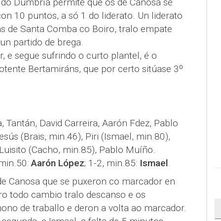
va do Dumbría permite que os de Canosa se
on 10 puntos, a só 1 do liderato. Un liderato
s de Santa Comba co Boiro, tralo empate
un partido de brega.
, e segue sufrindo o curto plantel, é o
otente Bertamiráns, que por certo sitúase 3º
, Tantán, David Carreira, Aarón Fdez, Pablo
ús (Brais, min.46), Piri (Ismael, min 80),
 Luisito (Cacho, min.85), Pablo Muíño.
 min.50:
Aarón López
; 1-2, min.85:
Ismael
.
de Canosa que se puxeron co marcador en
o todo cambio tralo descanso e os
no de traballo e deron a volta ao marcador.