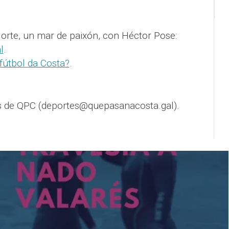
orte, un mar de paixón, con Héctor Pose:
l
.
 fútbol da Costa?
.
s de QPC (deportes@quepasanacosta.gal).