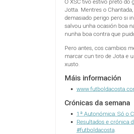
O XSC tivo estivo preto do 
Jotta. Mentres o Chantada,
demasiado perigo pero si in
salvou unha ocasión boa na
nunha boa contra que puido 
Pero antes, cos cambios mel
marcar cun tiro de Jota e u
xusto.
Máis información
www.futboldacosta.c
Crónicas da semana
1ª Autonómica: Só o C
Resultados e crónica 
#futboldacosta
.