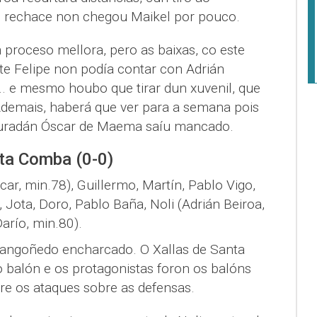
u rechace non chegou Maikel por pouco.
 proceso mellora, pero as baixas, co este
nte Felipe non podía contar con Adrián
... e mesmo houbo que tirar dun xuvenil, que
 Ademais, haberá que ver para a semana pois
muradán Óscar de Maema saíu mancado.
ta Comba (0-0)
car, min.78), Guillermo, Martín, Pablo Vigo,
 Jota, Doro, Pablo Baña, Noli (Adrián Beiroa,
arío, min.80).
Sangoñedo encharcado. O Xallas de Santa
 balón e os protagonistas foron os balóns
e os ataques sobre as defensas.