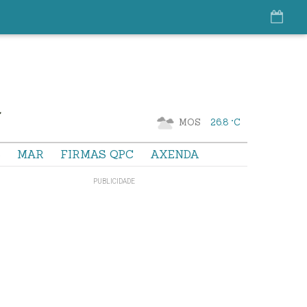
MOS
26.8 °C
S
MAR
FIRMAS QPC
AXENDA