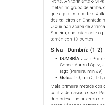
Norte. A vitoria ante o Sil
metan no grupo de arriba, c
que agora comparte o Xalla
dos xalleiros en Chantada n
O que non acaba de arrincar
Soneira, que caían ante o p
tamén con 10 puntos.
Silva - Dumbría (1-2)
DUMBRÍA
: Juan Purrúa
Conde, Aarón López, Jes
Iago (Pereira, min.89),
Goles
: 1-0, min.5; 1-1,
Mala primeira metade dos 
contra demasiado cedo. Per
dumbrieses se puxeron o mo