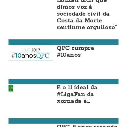
Louzan dicir que
dimos voz á
sociedade civil da
Costa da Morte
sentinme orgulloso”
Cultura
QPC cumpre
#10anos
Deportes
E o 11 ideal da
#LigaFan da
xornada é…
Costa da Morte