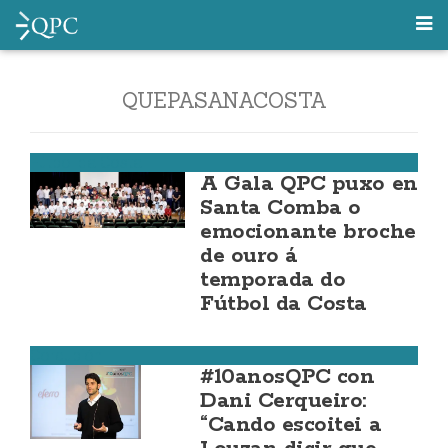
QUEPASANACOSTA
Fútbol da Costa
A Gala QPC puxo en
Santa Comba o
emocionante broche
de ouro á
temporada do
Fútbol da Costa
Corcubión
#10anosQPC con
Dani Cerqueiro:
“Cando escoitei a