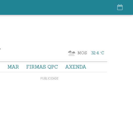
MOS
32.4 °C
S
MAR
FIRMAS QPC
AXENDA