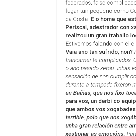
federados, faise complicado
lugar tan pequeno como Ce
da Costa.
E o home que est
Periscal, adestrador con xa
realizou un gran traballo l
Estivemos falando con el e
Vaia ano tan sufrido, non?
francamente complicados. Qu
o ano pasado xerou unhas ex
sensación de non cumplir co 
durante a tempada fixeron má
en Baíñas, que nos fixo toc
para vos, un derbi co equ
que ambos vos xogabades 
terrible, polo que nos xog
unha gran relación entre a
xestionar as emocións.
Para