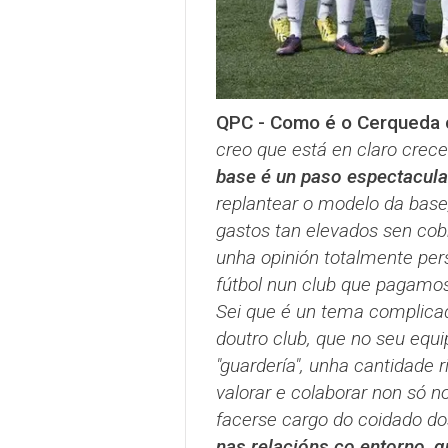
QPC - Como é o Cerqueda 
creo que está en claro cre
base é un paso espectacula
replantear o modelo da base
gastos tan elevados sen cob
unha opinión totalmente per
fútbol nun club que pagamos
Sei que é un tema complica
doutro club, que no seu equ
"guardería", unha cantidade r
valorar e colaborar non só n
facerse cargo do coidado dos
nas relacións co entorno, q