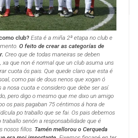
como club?
Esta é a miña 2ª etapa no club e
cemento.
O feito de crear as categorías de
r.
Creo que de todas maneiras se deben
, xa que non é normal que un club asuma uns
rar cuota ós pais. Que quede claro que esta é
soal, como pai de dous nenos que xogan ó
 a nosa cuota e considero que debe ser así.
do, pero digo o mesmo que me dixo un amigo
ipo os pais pagaban 75 céntimos á hora de
idícula po traballo que se fai. Os pais debemos
o traballo senón a responsabilidade que é
 nosos fillos.
Tamén mellorou o Cerqueda
ue era moi importante.
Fixemos fincapé en ter