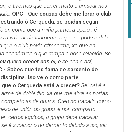
ión, e tivemos que correr moito e arriscar nos
uilo.
QPC - Que cousas debe mellorar o club
adestrando ó Cerqueda, se poidan seguir
o en conta que a miña primeira opción é
s a valorar detidamente o que se pode e debe
o que o club poida ofrecerme, xa que en
ma económico o que rompa a nosa relación.
Se
 eu quero crecer con el
, e se non é así,
 - Sabes que tes fama de sarxento de
disciplina. Iso velo como parte
 que o Cerqueda está a crecer?
Sei cal é a
 arma de doble filo, xa que me abre as portas
 completo as de outros. Creo no traballo como
nexo de unión do grupo, e non comparto
en certos equipos, o grupo debe traballar
 se é superior o rendemento debido a iso, sei