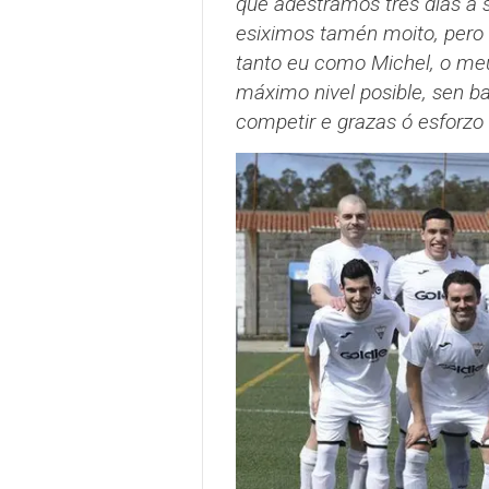
que adestramos tres días á
esiximos tamén moito, pero 
tanto eu como Michel, o me
máximo nivel posible, sen ba
competir e grazas ó esforzo