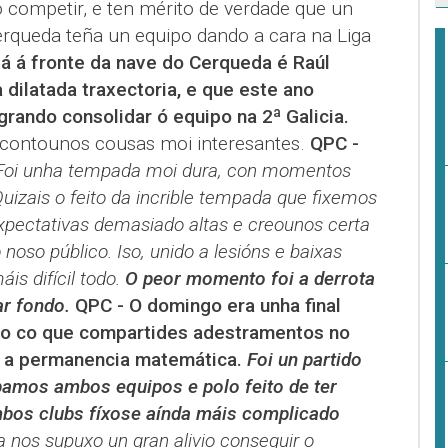
 competir, e ten mérito de verdade que un
rqueda teña un equipo dando a cara na Liga
á á fronte da nave do Cerqueda é Raúl
 dilatada traxectoria, e que este ano
ogrando consolidar ó equipo na 2ª Galicia.
 contounos cousas moi interesantes.
QPC -
Foi unha tempada moi dura, con momentos
izais o feito da incrible tempada que fixemos
pectativas demasiado altas e creounos certa
noso público. Iso, unido a lesións e baixas
is difícil todo.
O peor momento foi a derrota
ar fondo.
QPC - O domingo era unha final
ipo co que compartides adestramentos no
a permanencia matemática.
Foi un partido
ábamos ambos equipos e polo feito de ter
mbos clubs fíxose aínda máis complicado
 nos supuxo un gran alivio conseguir o