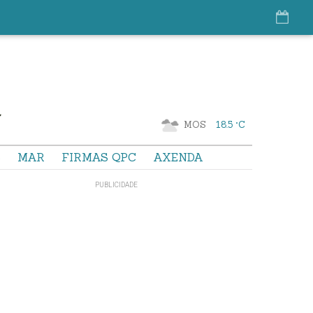
MOS
18.5 °C
S
MAR
FIRMAS QPC
AXENDA