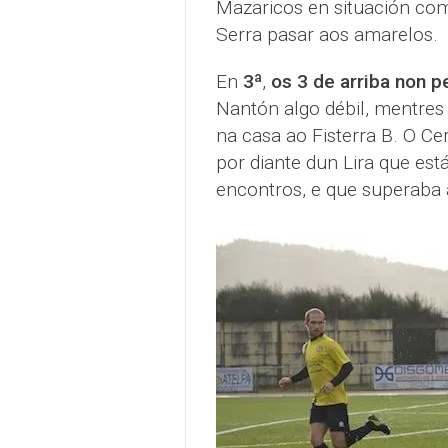
Mazaricos en situación com
Serra pasar aos amarelos.
En
3ª
,
os 3 de arriba non p
Nantón algo débil, mentres
na casa ao Fisterra B. O C
por diante dun Lira que est
encontros, e que superaba a