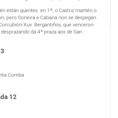
n están quentes. en 1ª, o Castriz mantén o
tón, pero Soneira e Cabana non se despegan.
Corcubión-Xuv. Bergantiños, que venceron
 desprazando da 4ª praza aos de San
13
anta Comba.
ada 12