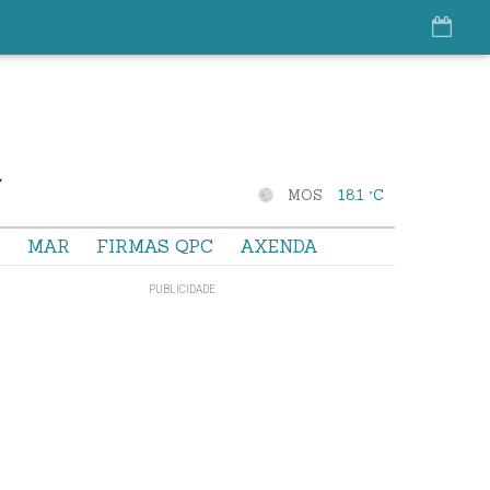
MOS
18.1 °C
S
MAR
FIRMAS QPC
AXENDA