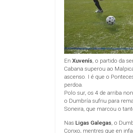
En
Xuvenís
, o partido da 
Cabana superou ao Malpica
ascenso. I é que o Pontece
perdoa.
Polo sur, os 4 de arriba no
o Dumbría sufriu para rema
Soneira, que marcou o tant
Nas
Ligas Galegas
, o Dumb
Conxo, mentres que en infa