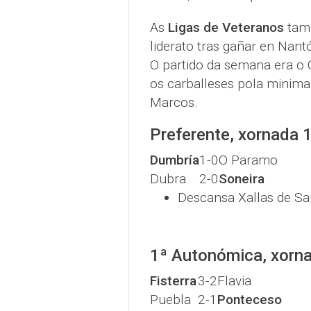
As
Ligas de Veteranos
tamé
liderato tras gañar en Nan
O partido da semana era o 
os carballeses pola minima
Marcos.
Preferente, xornada 
Dumbría
1-0
O Paramo
Dubra
2-0
Soneira
Descansa Xallas de S
1ª Autonómica, xorn
Fisterra
3-2
Flavia
Puebla
2-1
Ponteceso