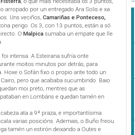
o
Fisterra
, o que máis necesitaba os 3 puntos,
 arropado por un entregado Ara Solis e xa
os. Uns veciños,
Camariñas e Ponteceso,
ona perigo. Os 3, con 13 puntos, están a só
irecto. O
Malpica
sumaba un empate que lle
.
a
foi intensa. A Esteirana sufría onte
rante moitos minutos por detrás, para
 Hoxe o Sofán fixo o propio ante todo un
 Cairo, pero que acababa sucumbindo. Baio
quedan moi preto, mentres que as
mpataban en Lombáns e quedan tamén en
 cabeza ata a 9ª praza, e importantísima
scala varias posicións. Ademais, o Buño freou
ga tamén un estirón deixando a Outes e