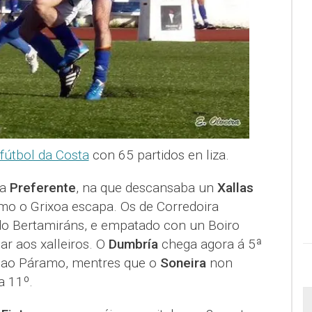
fútbol da Costa
con 65 partidos en liza.
la
Preferente
, na que descansaba un
Xallas
o o Grixoa escapa. Os de Corredoira
 do Bertamiráns, e empatado con un Boiro
ar aos xalleiros. O
Dumbría
chega agora á 5ª
o ao Páramo, mentres que o
Soneira
non
a 11º.