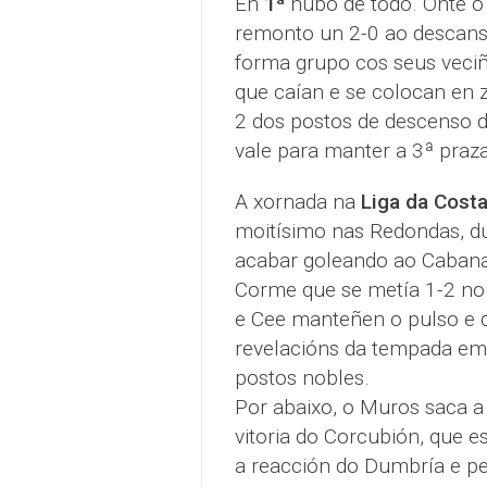
En
1ª
hubo de todo. Onte 
remonto un 2-0 ao descanso
forma grupo cos seus veciñ
que caían e se colocan en z
2 dos postos de descenso d
vale para manter a 3ª praza
A xornada na
Liga da Cost
moitísimo nas Redondas, du
acabar goleando ao Cabana.
Corme que se metía 1-2 no
e Cee manteñen o pulso e 
revelacións da tempada e
postos nobles.
Por abaixo, o Muros saca a
vitoria do Corcubión, que e
a reacción do Dumbría e pe