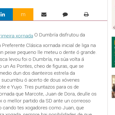
m
O Dumbría disfrutou da
n Preferente Clásica xornada inicial de liga na
ún peixe pequeno lle meteu o dente ó grande.
ca levou foi o Dumbría, na súa volta á
o un As Pontes, cheo de figuras, que se
edio dun dos dianteiros estrela da
e sucumbiu ó acerto de dous xóvenes
ote e Yuyo. Tres puntazos para os de
rnada que Marcote, Juan de Dora, deulle os
i o mellor partido da SD ante un correoso
ro cando tes xogadores como Juan, que
ra xogada, sempre hai posibilidades de que