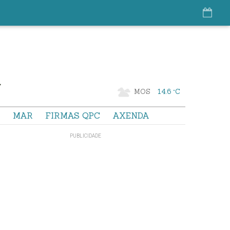
MOS
14.6 °C
S
MAR
FIRMAS QPC
AXENDA