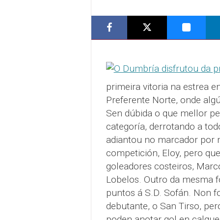
primeira vitoria na estrea e
Preferente Norte, onde alg
Sen dúbida o que mellor pes
categoría, derrotando a tod
adiantou no marcador por m
competición, Eloy, pero qu
goleadores costeiros, Marc
Lobelos. Outro da mesma fo
puntos á S.D. Sofán. Non fo
debutante, o San Tirso, pe
poden anotar gol en calque