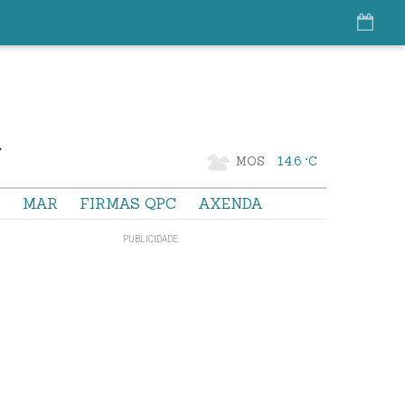
MOS
14.6 °C
S
MAR
FIRMAS QPC
AXENDA