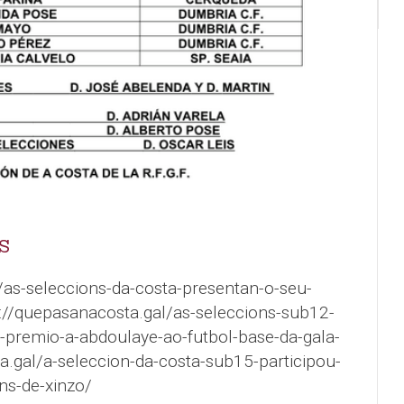
S
/as-seleccions-da-costa-presentan-o-seu-
://quepasanacosta.gal/as-seleccions-sub12-
-premio-a-abdoulaye-ao-futbol-base-da-gala-
a.gal/a-seleccion-da-costa-sub15-participou-
ns-de-xinzo/