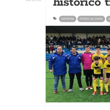
histórico 
DEPORTES
FÚTBOL DA COSTA
S