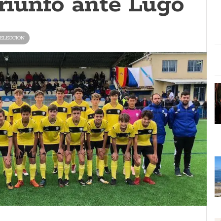
triunfo ante Lugo
ELECCION