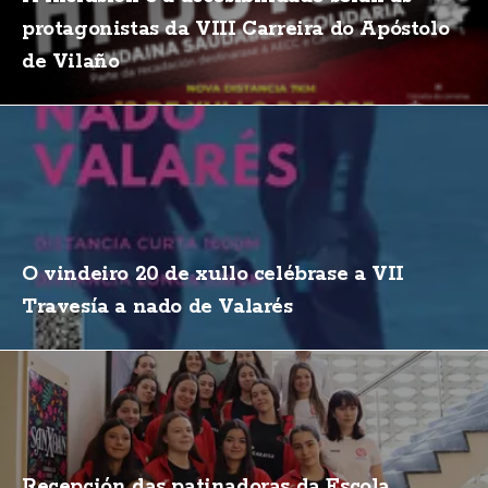
protagonistas da VIII Carreira do Apóstolo
de Vilaño
O vindeiro 20 de xullo celébrase a VII
Travesía a nado de Valarés
Recepción das patinadoras da Escola