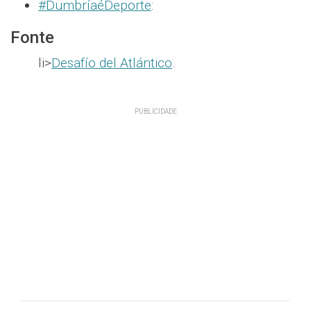
#DumbríaéDeporte
:
Fonte
li>
Desafío del Atlántico
.