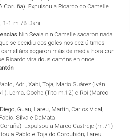
A Coruña). Expulsou a Ricardo do Camelle
n; 1-1 m.78 Dani
encias
Nin Seaia nin Camelle sacaron nada
que se decidiu cos goles nos dez últimos
 camelláns xogaron máis de media hora cun
e Ricardo vira dous cartóns en once
antón
Pablo, Adri, Xabi, Toja, Mario Suárez (Iván
61), Lema, Goche (Tito m.12) e Roi (Marco
, Diego, Guau, Lareu, Martín, Carlos Vidal,
Fabio, Silva e DaMata
A Coruña). Expulsou a Marco Castreje (m.71)
ou a Pablo e Toja do Corcubión; Lareu,