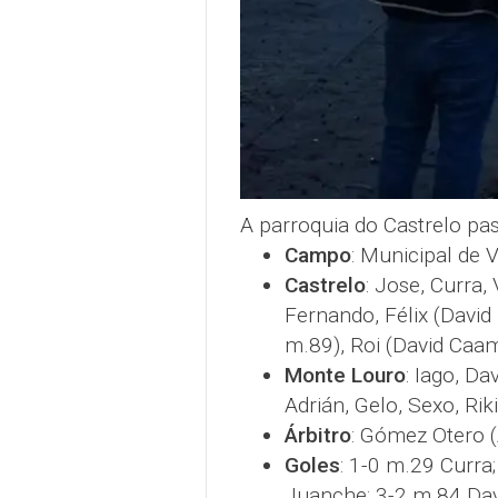
A parroquia do Castrelo p
Campo
: Municipal de 
Castrelo
: Jose, Curra,
Fernando, Félix (Davi
m.89), Roi (David Ca
Monte Louro
: Iago, Da
Adrián, Gelo, Sexo, Ri
Árbitro
: Gómez Otero 
Goles
: 1-0 m.29 Curra
Juanche; 3-2 m.84 Da