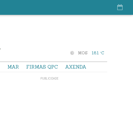
MOS
18.1 °C
S
MAR
FIRMAS QPC
AXENDA