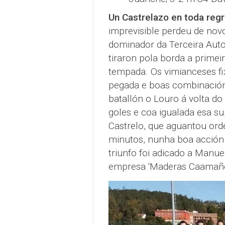
Un Castrelazo en toda reg
imprevisible perdeu de nov
dominador da Terceira Aut
tiraron pola borda a primei
tempada. Os vimianceses fi
pegada e boas combinacións
batallón o Louro á volta do 
goles e coa igualada esa su
Castrelo, que aguantou orde
minutos, nunha boa acción 
triunfo foi adicado a Manue
empresa 'Maderas Caamaño