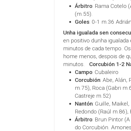
Árbitro
: Rama Cotelo (
(m.55).
Goles
: 0-1 m.36 Adriá
Unha igualada sen consecu
en positivo dunha igualada 
minutos de cada tempo. Os
home menos, despois de qu
minutos.
Corcubión 1-2 N
Campo
: Cubaleiro
Corcubión
: Abe, Alán, 
m.75), Roca (Gabri m.
Castreje m.52)
Nantón
: Guille, Maikel
Redondo (Raúl m.86), 
Árbitro
: Brun Pintor (
do Corcubión. Amonest