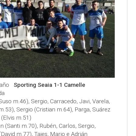
amaño
Sporting Seaia 1-1 Camelle
da
(Suso m.46), Sergio, Carracedo, Javi, Varela,
m.53), Sergio (Cristian m.64), Parga, Suárez
(Elvis m.51)
ian (Santi m.70), Rubén, Carlos, Sergio,
(David m.77), Tajes, Mario e Adrián