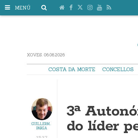
MENÚ
XOVES. 06.08.2026
COSTA DA MORTE
CONCELLOS
3ª Autonó
do líder p
GUILLERMO
PARGA
15:37