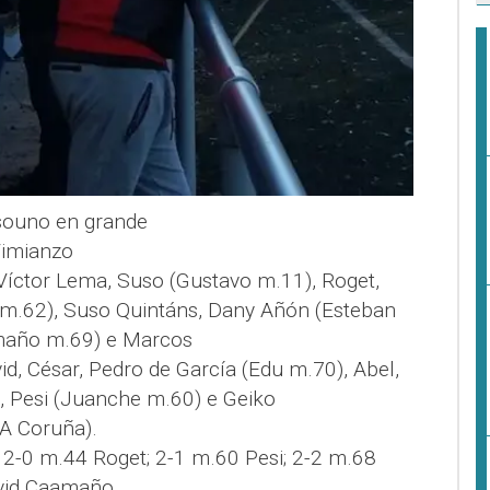
asouno en grande
Vimianzo
 Víctor Lema, Suso (Gustavo m.11), Roget,
d m.62), Suso Quintáns, Dany Añón (Esteban
amaño m.69) e Marcos
vid, César, Pedro de García (Edu m.70), Abel,
ki, Pesi (Juanche m.60) e Geiko
(A Coruña).
; 2-0 m.44 Roget; 2-1 m.60 Pesi; 2-2 m.68
vid Caamaño