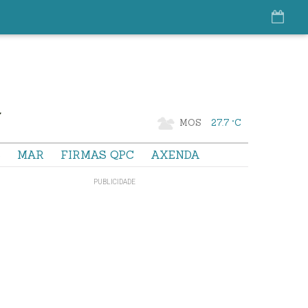
MOS
27.7 °C
S
MAR
FIRMAS QPC
AXENDA