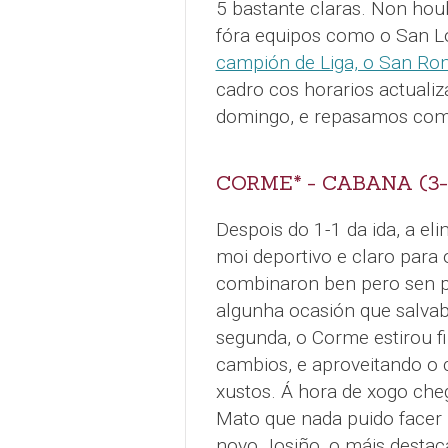
5 bastante claras. Non ho
fóra equipos como o San Lor
campión de Liga, o San R
cadro cos horarios actuali
domingo, e repasamos como
CORME* - CABANA (3-
Despois do 1-1 da ida, a eli
moi deportivo e claro para
combinaron ben pero sen p
algunha ocasión que salvab
segunda, o Corme estirou fi
cambios, e aproveitando o
xustos. Á hora de xogo cheg
Mato que nada puido facer p
novo Josiño, o máis destaca