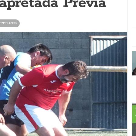
 apretada Previa
VETERANOS