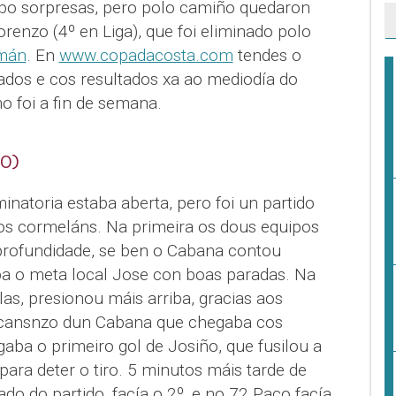
ubo sorpresas, pero polo camiño quedaron
enzo (4º en Liga), que foi eliminado polo
omán
. En
www.copadacosta.com
tendes o
zados e cos resultados xa ao mediodía do
 foi a fin de semana.
0)
minatoria estaba aberta, pero foi un partido
 os cormeláns. Na primeira os dous equipos
rofundidade, se ben o Cabana contou
a o meta local Jose con boas paradas. Na
las, presionou máis arriba, gracias aos
 cansnzo dun Cabana que chegaba cos
aba o primeiro gol de Josiño, que fusilou a
ara deter o tiro. 5 minutos máis tarde de
do do partido, facía o 2º, e no 72 Paco facía