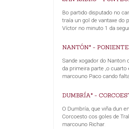
Bo partido disputado no c
traía un gol de vantaxe do
Víctor no minuto 1 da segu
NANTÓN* - PONIENTE 
Sande xogador do Nanton q
da primeira parte ,o cuarto 
marcouno Paco cando faltab
DUMBRÍA* - CORCOEST
O Dumbría, que viña dun e
Corcoesto cos goles de Trab
marcouno Richar.