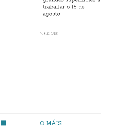
grandes superificies a
traballar o 15 de
agosto
O MÁIS