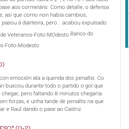
 pase aos cormeláns. Como detalle, o defensa
e, así que como non había cambios,
pasou á dianteira, pero… acabou expulsado.
Banco do
s-Foto-Modesto
0)
 con emoción ata a quenda dos penaltis. Co
fán buscou durante todo o partido o gol que
 chegar, pero faltando 8 minutos chegaría.
en forzas, e unha tande de penaltis na que
ar e Raúl dando o pase ao Castriz.
SO* (0-2)