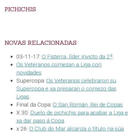
PICHICHIS
NOVAS RELACIONADAS
03-11-17:
O Fisterra, líder invicto da 2ª
.
Os Veteranos comezan a Liga con
novidades
:
Supercopa:
Os Veteranos celebraron su
Supercopa e xa preparan o comezo das
Ligas
.
Final da Copa:
O San Román, Rei de Copas
.
X.30:
Duelo de pichichis para acabar a Liga e
xa dar paso á Copa
.
x.26:
O Club do Mar alcanza o título na súa