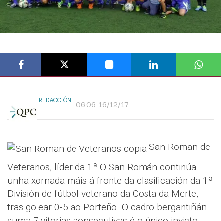
REDACCIÓN
06:06 16/12/17
San Roman de
Veteranos, líder da 1ª O San Román continúa
unha xornada máis á fronte da clasificación da 1ª
División de fútbol veterano da Costa da Morte,
tras golear 0-5 ao Porteño. O cadro bergantiñán
suma 7 vitorias consecutivas é o único invicto