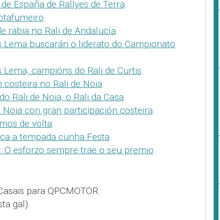
de España de Rallyes de Terra
.
otafumeiro
.
 rabia no Rali de Andalucía
.
s Lema buscarán o liderato do Campionato
 Lema, campións do Rali de Curtis
.
 costeira no Rali de Noia
.
 Rali de Noia, o Rali da Casa
.
 Noia con gran participación costeira
.
amos de volta
.
nca a tempada cunha Festa
.
 O esforzo sempre trae o seu premio
.
 Casais para QPCMOTOR
a.gal).