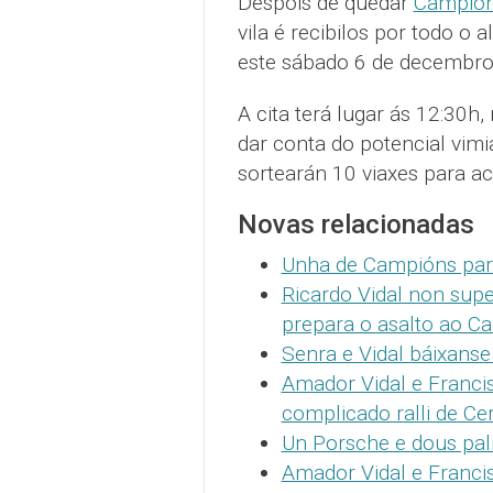
Despois de quedar
Campión
vila é recibilos por todo o 
este sábado 6 de decembro
A cita terá lugar ás 12:30h,
dar conta do potencial vimia
sortearán 10 viaxes para 
Novas relacionadas
Unha de Campións par
Ricardo Vidal non sup
prepara o asalto ao C
Senra e Vidal báixanse
Amador Vidal e Franci
complicado ralli de Ce
Un Porsche e dous pal
Amador Vidal e Franci