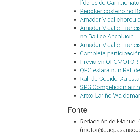
líderes do Campionato 
Repoker costeiro no B
Amador Vidal chorou de
Amador Vidal e Franci
no Rali de Andalucía
.
Amador Vidal e Francis
Completa participación
Previa en QPCMOTOR do
QPC estará nun Rali de
Rali do Cocido: Xa est
SPS Competición arri
Anxo Lariño Waldomar:
Fonte
Redacción de Manuel
(motor@quepasanacost