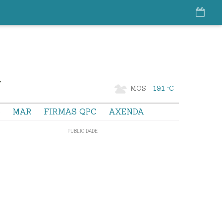
MOS
19.1 °C
S
MAR
FIRMAS QPC
AXENDA