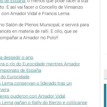
s de España
, o menos que pode facer a súa
alto. E así vai facer o Concello de Vimianzo
 con Amador Vidal e Francis Lema.
 no Salón de Plenos Municipal, e servirá para
ncés en materia de ralli. E ollo, que se
acompañar a Amador no Polo!!
a despedir o ano
.
era o río do Eurocidade mentres Amador
ampionato de España
.
 do Eurocidade
.
s Lema conservan o liderado tras un
rvera
.
ieres puideron con Amador Vidal
.
s Lema gañan o Rally do Bierzo e colócanse