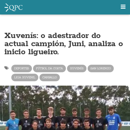
Xuvenís: o adestrador do
actual campión, Juni, analiza o
inicio ligueiro.
DEPORTES
FÚTBOL DA COSTA
XUVENÍS
SAN LORENZO
LIGA XUVENIL
CARBALLO