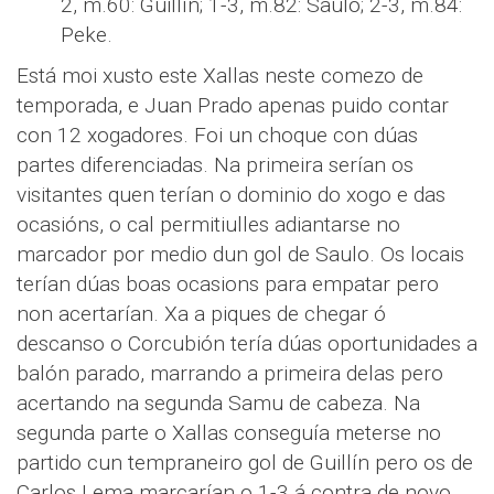
2, m.60: Guillín; 1-3, m.82: Saulo; 2-3, m.84:
Peke.
Está moi xusto este Xallas neste comezo de
temporada, e Juan Prado apenas puido contar
con 12 xogadores. Foi un choque con dúas
partes diferenciadas. Na primeira serían os
visitantes quen terían o dominio do xogo e das
ocasións, o cal permitiulles adiantarse no
marcador por medio dun gol de Saulo. Os locais
terían dúas boas ocasions para empatar pero
non acertarían. Xa a piques de chegar ó
descanso o Corcubión tería dúas oportunidades a
balón parado, marrando a primeira delas pero
acertando na segunda Samu de cabeza. Na
segunda parte o Xallas conseguía meterse no
partido cun tempraneiro gol de Guillín pero os de
Carlos Lema marcarían o 1-3 á contra de novo