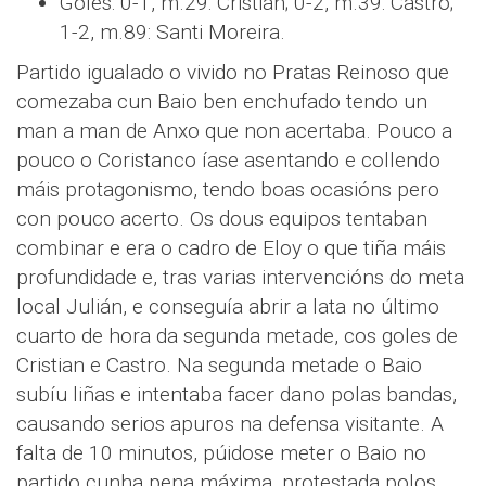
Goles: 0-1, m.29: Cristian; 0-2, m.39: Castro;
1-2, m.89: Santi Moreira.
Partido igualado o vivido no Pratas Reinoso que
comezaba cun Baio ben enchufado tendo un
man a man de Anxo que non acertaba. Pouco a
pouco o Coristanco íase asentando e collendo
máis protagonismo, tendo boas ocasións pero
con pouco acerto. Os dous equipos tentaban
combinar e era o cadro de Eloy o que tiña máis
profundidade e, tras varias intervencións do meta
local Julián, e conseguía abrir a lata no último
cuarto de hora da segunda metade, cos goles de
Cristian e Castro. Na segunda metade o Baio
subíu liñas e intentaba facer dano polas bandas,
causando serios apuros na defensa visitante. A
falta de 10 minutos, púidose meter o Baio no
partido cunha pena máxima, protestada polos