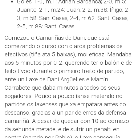
Goles: 1-0, m.1: Adrián Bardanca; 2-0, m.5:
Juanito; 2-1, m.24: Juan; 2-2, m.38: Íñigo; 2-
3, m.58: Sani Casas; 2-4, m.62: Santi Casas;
2-5, m.88: Santi Casas.
Comezou o Camariñas de Dani, que está
comezando o curso con claros problemas de
efectivos (tiña ata 5 baixas), moi eficaz. Mandaba
aos 5 minutos por 0-2, querendo ter o balón e de
feito tívoo durante o primeiro treito de partido,
ante un Laxe de Dani Argüelles e Martín
Carrabete que daba minutos a todos os seus
xogadores. Pouco a pouco íanse metendo no
partidos os laxenses que xa empatara antes do
descanso, gracias a un par de erros da defensa
camariñá. A pesar de quedar con 10 ao comezo
da sehunda metade, e de sufrir un penalti en
contra (parado por Pablo), o Laxe conseguía