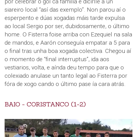
por celebrar o gol ca familia e dicirlle a un
siareiro local “así das exemplo”. Non parou aí o
esperpento e dúas xogadas máis tarde expulsa
ao local Sergio por ser, dubidosamente, o último
home. O Fisterra foise arriba con Ezequiel na sala
de mandos, e Aarón conseguía empatar a 5 para
o final tras unha boa xogada colectiva. Chegou aí
o momento de “final interruptus”, ida aos
vestiarios, volta, e aínda deu tempo para que o
colexiado anulase un tanto legal ao Fisterra por
fóra de xogo cando o último pase ía cara atrás.
BAIO - CORISTANCO (1-2)