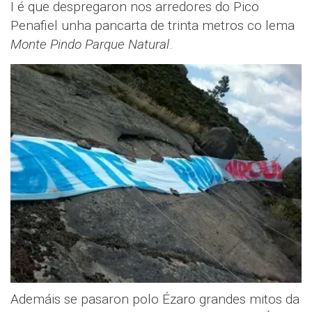
I é que despregaron nos arredores do Pico
Penafiel unha pancarta de trinta metros co lema
Monte Pindo Parque Natural
.
Ademáis se pasaron polo Ézaro grandes mitos da