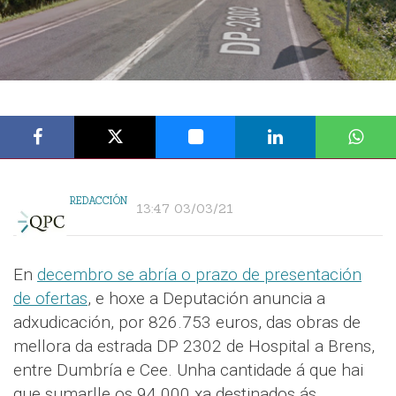
REDACCIÓN
13:47 03/03/21
En
decembro se abría o prazo de presentación
de ofertas
, e hoxe a Deputación anuncia a
adxudicación, por 826.753 euros, das obras de
mellora da estrada DP 2302 de Hospital a Brens,
entre Dumbría e Cee. Unha cantidade á que hai
que sumarlle os 94.000 xa destinados ás