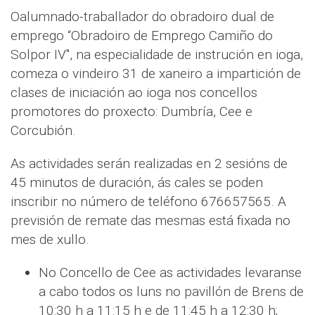
Oalumnado-traballador do obradoiro dual de
emprego “Obradoiro de Emprego Camiño do
Solpor IV", na especialidade de instrución en ioga,
comeza o vindeiro 31 de xaneiro a impartición de
clases de iniciación ao ioga nos concellos
promotores do proxecto: Dumbría, Cee e
Corcubión.
As actividades serán realizadas en 2 sesións de
45 minutos de duración, ás cales se poden
inscribir no número de teléfono 676657565. A
previsión de remate das mesmas está fixada no
mes de xullo.
No Concello de Cee as actividades levaranse
a cabo todos os luns no pavillón de Brens de
10:30 h a 11:15 h e de 11:45 h a 12:30 h;