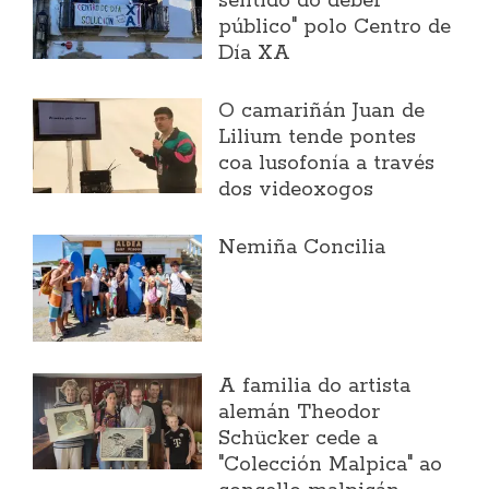
sentido do deber
público" polo Centro de
Día XA
O camariñán Juan de
Lilium tende pontes
coa lusofonía a través
dos videoxogos
Nemiña Concilia
A familia do artista
alemán Theodor
Schücker cede a
"Colección Malpica" ao