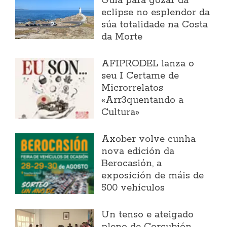
Guía para gozar da
eclipse no esplendor da
súa totalidade na Costa
da Morte
AFIPRODEL lanza o
seu I Certame de
Microrrelatos
«Arr3quentando a
Cultura»
Axober volve cunha
nova edición da
Berocasión, a
exposición de máis de
500 vehículos
Un tenso e ateigado
pleno de Corcubión