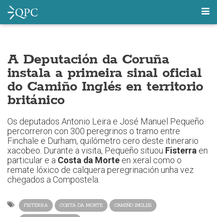
A Deputación da Coruña
instala a primeira sinal oficial
do Camiño Inglés en territorio
británico
Os deputados Antonio Leira e José Manuel Pequeño
percorreron con 300 peregrinos o tramo entre
Finchale e Durham, quilómetro cero deste itinerario
xacobeo. Durante a visita, Pequeño situou
Fisterra
en
particular e a
Costa da Morte
en xeral como o
remate lóxico de calquera peregrinación unha vez
chegados a Compostela.
FISTERRA
COSTA DA MORTE
CAMIÑO INGLES