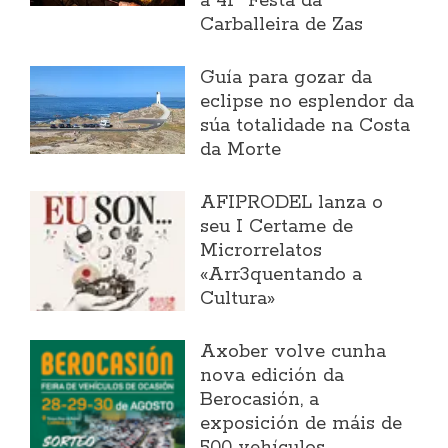
a 41ª Festa da
Carballeira de Zas
Guía para gozar da
eclipse no esplendor da
súa totalidade na Costa
da Morte
AFIPRODEL lanza o
seu I Certame de
Microrrelatos
«Arr3quentando a
Cultura»
Axober volve cunha
nova edición da
Berocasión, a
exposición de máis de
500 vehículos