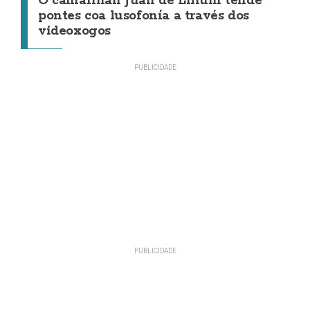
O camariñán Juan de Lilium tende
pontes coa lusofonía a través dos
videoxogos