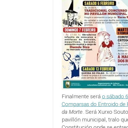
Finalmente será
o sábado 6
Comparsas do Entroido de F
da Morte
. Será Xurxo Souto
pavillón municipal, tralo qu
Constitución onde se entre