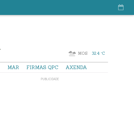
MOS
32.4 °C
S
MAR
FIRMAS QPC
AXENDA