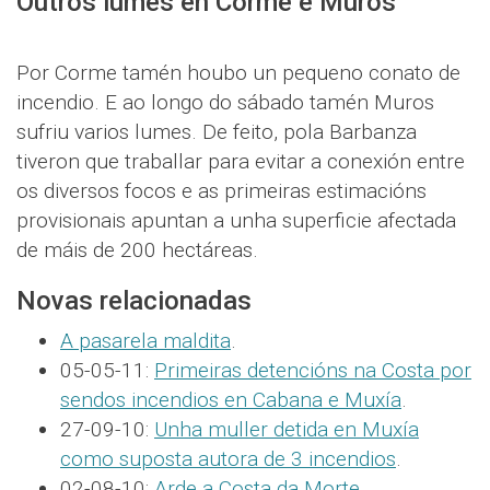
Outros lumes en Corme e Muros
Por Corme tamén houbo un pequeno conato de
incendio. E ao longo do sábado tamén Muros
sufriu varios lumes. De feito, pola Barbanza
tiveron que traballar para evitar a conexión entre
os diversos focos e as primeiras estimacións
provisionais apuntan a unha superficie afectada
de máis de 200 hectáreas.
Novas relacionadas
A pasarela maldita
.
05-05-11:
Primeiras detencións na Costa por
sendos incendios en Cabana e Muxía
.
27-09-10:
Unha muller detida en Muxía
como suposta autora de 3 incendios
.
02-08-10:
Arde a Costa da Morte
.