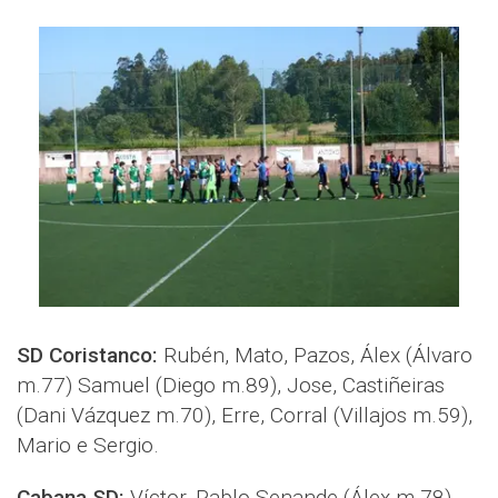
SD Coristanco:
Rubén, Mato, Pazos, Álex (Álvaro
m.77) Samuel (Diego m.89), Jose, Castiñeiras
(Dani Vázquez m.70), Erre, Corral (Villajos m.59),
Mario e Sergio.
Cabana SD:
Víctor, Pablo Senande (Álex m.78),