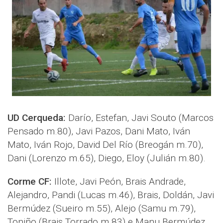
UD Cerqueda:
Darío, Estefan, Javi Souto (Marcos
Pensado m.80), Javi Pazos, Dani Mato, Iván
Mato, Iván Rojo, David Del Río (Breogán m.70),
Dani (Lorenzo m.65), Diego, Eloy (Julián m.80).
Corme CF:
Illote, Javi Peón, Brais Andrade,
Alejandro, Pandi (Lucas m.46), Brais, Doldán, Javi
Bermúdez (Sueiro m.55), Alejo (Samu m.79),
Toniño (Brais Torrado m.83) e Manu Bermúdez.