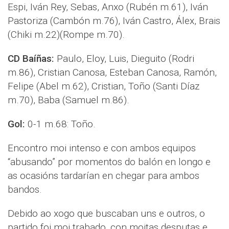
Espi, Iván Rey, Sebas, Anxo (Rubén m.61), Iván
Pastoriza (Cambón m.76), Iván Castro, Álex, Brais
(Chiki m.22)(Rompe m.70).
CD Baíñas:
Paulo, Eloy, Luis, Dieguito (Rodri
m.86), Cristian Canosa, Esteban Canosa, Ramón,
Felipe (Abel m.62), Cristian, Toño (Santi Díaz
m.70), Baba (Samuel m.86).
Gol:
0-1 m.68: Toño.
Encontro moi intenso e con ambos equipos
“abusando” por momentos do balón en longo e
as ocasións tardarían en chegar para ambos
bandos.
Debido ao xogo que buscaban uns e outros, o
partido foi moi trabado, con moitas desputas e