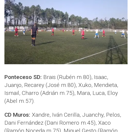
Ponteceso SD:
Brais (Rubén m.80), Isaac,
Juanjo, Recarey (José m.80), Xuko, Mendieta,
Ismail, Charro (Adrián m.75), Mara, Luca, Eloy
(Abel m.57).
CD Muros:
Xandre, Iván Cerilla, Juanchy, Pelos,
Dani Fernández (Dani Romero m.45), Xaco
(Ramón Noceda m.75), Miguel Gesto (Ramón