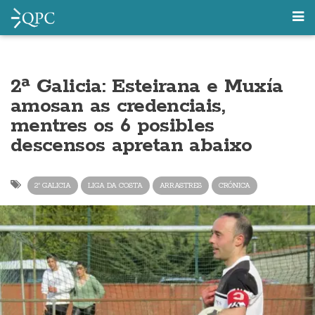
2ª Galicia: Esteirana e Muxía
amosan as credenciais,
mentres os 6 posibles
descensos apretan abaixo
2ª GALICIA
LIGA DA COSTA
ARRASTRES
CRÓNICA