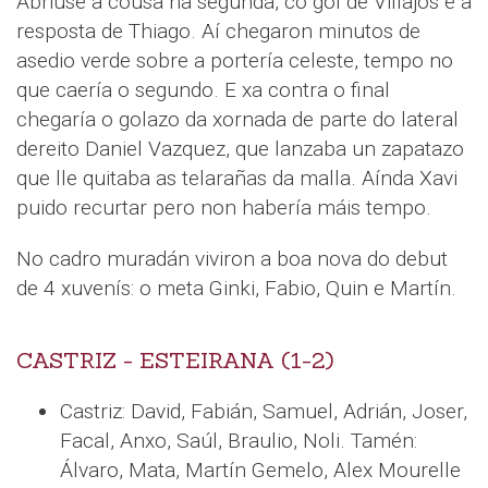
Abriuse a cousa na segunda, co gol de Villajos e a
resposta de Thiago. Aí chegaron minutos de
asedio verde sobre a portería celeste, tempo no
que caería o segundo. E xa contra o final
chegaría o golazo da xornada de parte do lateral
dereito Daniel Vazquez, que lanzaba un zapatazo
que lle quitaba as telarañas da malla. Aínda Xavi
puido recurtar pero non habería máis tempo.
No cadro muradán viviron a boa nova do debut
de 4 xuvenís: o meta Ginki, Fabio, Quin e Martín.
CASTRIZ - ESTEIRANA (1-2)
Castriz: David, Fabián, Samuel, Adrián, Joser,
Facal, Anxo, Saúl, Braulio, Noli. Tamén:
Álvaro, Mata, Martín Gemelo, Alex Mourelle