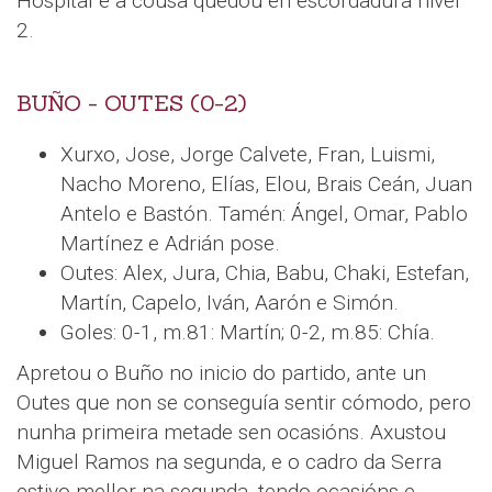
Hospital e a cousa quedou en escordadura nivel
2.
BUÑO - OUTES (0-2)
Xurxo, Jose, Jorge Calvete, Fran, Luismi,
Nacho Moreno, Elías, Elou, Brais Ceán, Juan
Antelo e Bastón. Tamén: Ángel, Omar, Pablo
Martínez e Adrián pose.
Outes: Alex, Jura, Chia, Babu, Chaki, Estefan,
Martín, Capelo, Iván, Aarón e Simón.
Goles: 0-1, m.81: Martín; 0-2, m.85: Chía.
Apretou o Buño no inicio do partido, ante un
Outes que non se conseguía sentir cómodo, pero
nunha primeira metade sen ocasións. Axustou
Miguel Ramos na segunda, e o cadro da Serra
estivo mellor na segunda, tendo ocasións e