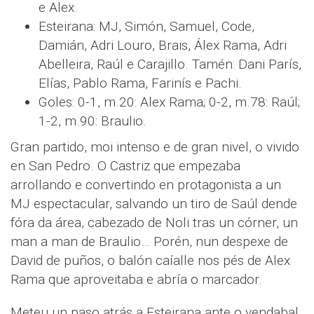
e Alex.
Esteirana: MJ, Simón, Samuel, Code,
Damián, Adri Louro, Brais, Álex Rama, Adri
Abelleira, Raúl e Carajillo. Tamén: Dani París,
Elías, Pablo Rama, Farinís e Pachi.
Goles: 0-1, m.20: Alex Rama; 0-2, m.78: Raúl;
1-2, m.90: Braulio.
Gran partido, moi intenso e de gran nivel, o vivido
en San Pedro. O Castriz que empezaba
arrollando e convertindo en protagonista a un
MJ espectacular, salvando un tiro de Saúl dende
fóra da área, cabezado de Noli tras un córner, un
man a man de Braulio… Porén, nun despexe de
David de puños, o balón caíalle nos pés de Alex
Rama que aproveitaba e abría o marcador.
Meteu un paso atrás a Esteirana ante o vendabal