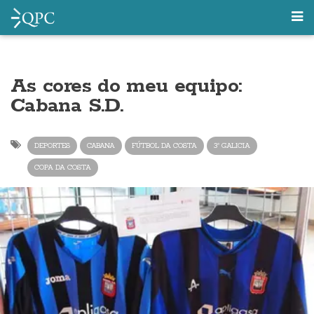
As cores do meu equipo:
Cabana S.D.
DEPORTES
CABANA
FÚTBOL DA COSTA
3ª GALICIA
COPA DA COSTA