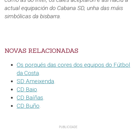
actual equipación do Cabana SD, unha das máis
simbólicas da bisbarra.
NOVAS RELACIONADAS
Os porqués das cores dos equipos do Fútbol
da Costa
.
SD Ameixenda
.
CD Baio
.
CD Baíñas
.
CD Buño
.