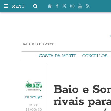
MENÚ
SÁBADO. 08.08.2026
COSTA DA MORTE
CONCELLOS
Baio e So
rivais par
FÚTBOLQPC
09:26
13/05/25