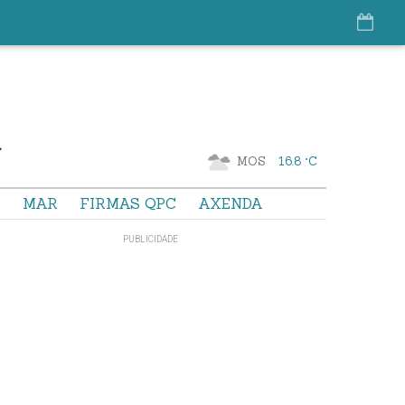
MOS
16.8 °C
S
MAR
FIRMAS QPC
AXENDA