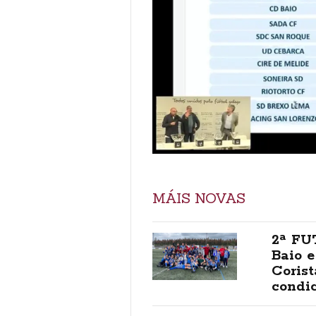
MÁIS NOVAS
2ª FU
Baio e
Corist
condi