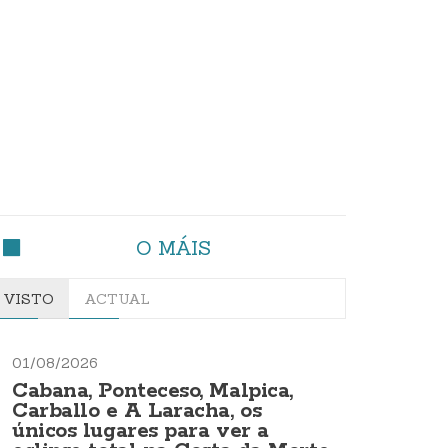
O MÁIS
VISTO
ACTUAL
01/08/2026
Cabana, Ponteceso, Malpica,
Carballo e A Laracha, os
únicos lugares para ver a