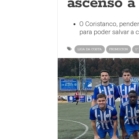
ascenso á 
O Coristanco, pende
para poder salvar a 
LIGA DA COSTA
PROMOCION
1ª