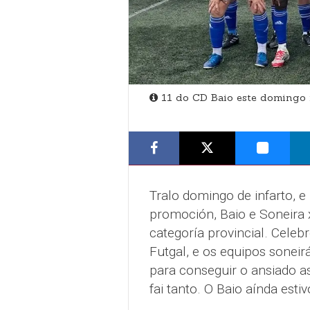
11 do CD Baio este domingo 
Tralo domingo de infarto, 
promoción, Baio e Soneira 
categoría provincial. Celeb
Futgal, e os equipos soneir
para conseguir o ansiado a
fai tanto. O Baio aínda est