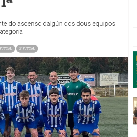
1ª
nte do ascenso dalgún dos dous equipos
categoría
 FUTGAL
2ª FUTGAL