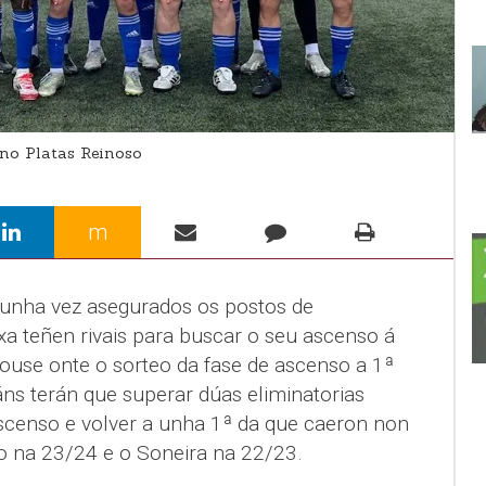
no Platas Reinoso
m
e unha vez asegurados os postos de
xa teñen rivais para buscar o seu ascenso á
rouse onte o sorteo da fase de ascenso a 1ª
áns terán que superar dúas eliminatorias
scenso e volver a unha 1ª da que caeron non
ivo na 23/24 e o Soneira na 22/23.