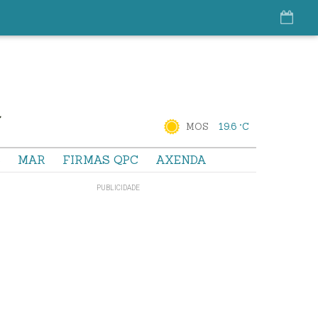
MOS
19.6 °C
S
MAR
FIRMAS QPC
AXENDA