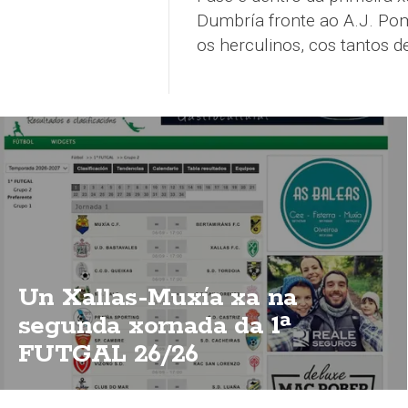
Dumbría fronte ao A.J. Pom
os herculinos, cos tantos d
Un Xallas-Muxía xa na
segunda xornada da 1ª
FUTGAL 26/26