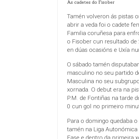
As cadetes do Fisober
Tamén volveron ás pistas o
abrir a veda foi o cadete fe
Familia coruñesa para enfro
o Fisober cun resultado de 
en dúas ocasións e Uxía nu
O sábado tamén disputaban 
masculino no seu partido d
Masculina no seu subgrupo 
xornada. O debut era na pis
P.M. de Fontiñas na tarde do
0 cun gol no primeiro minu
Para o domingo quedaba o 
tamén na Liga Autonómica 
Fase e dentro da primeira x