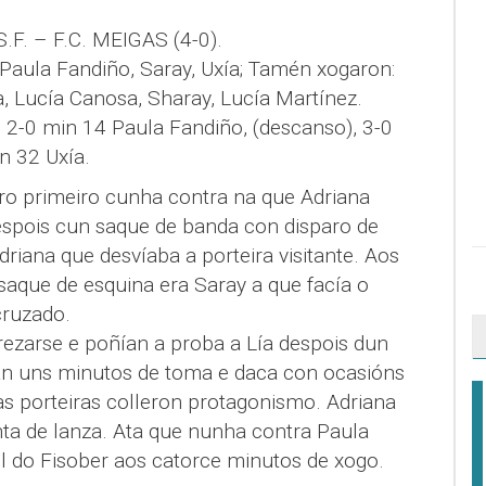
.F. – F.C. MEIGAS (4-0).
 Paula Fandiño, Saray, Uxía; Tamén xogaron:
, Lucía Canosa, Sharay, Lucía Martínez.
, 2-0 min 14 Paula Fandiño, (descanso), 3-0
n 32 Uxía.
ro primeiro cunha contra na que Adriana
spois cun saque de banda con disparo de
riana que desvíaba a porteira visitante. Aos
saque de esquina era Saray a que facía o
cruzado.
rezarse e poñían a proba a Lía despois dun
an uns minutos de toma e daca con ocasións
as porteiras colleron protagonismo. Adriana
nta de lanza. Ata que nunha contra Paula
l do Fisober aos catorce minutos de xogo.