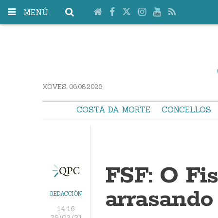
MENÚ
XOVES. 06.08.2026
COSTA DA MORTE
CONCELLOS
FSF: O Fi
arrasando
REDACCIÓN
14:16
29/03/21